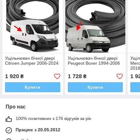
Ущільнювач бічної двері
Ущільнювач бічної двері
Ущіл
Citroen Jumper 2006-2024
Peugeot Boxer 1994-2006
Merc
201
1 920
1 728
1 9
₴
₴
Купити
Купити
Про нас
100% позитивних з 176 відгуків за рік
Працює з 20.05.2012