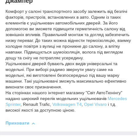
Джампер
Комфорт у салоні транспортного засобу залежить від безлічі
факторів, пристроїв, встановлених в авто. Одним із таких
елементів є ущільнювач автомобільних дверей. За його
допомогою ви зможете підвищити герметичність салону від
зовнішніх впливів. Правильний монтаж та догляд забезпечить
низку переваг. До таких можна віднести термоізоляцію, взимку
холодне повітря з вулиці не проникне до салону, а влітку
навпаки. Підвищується шумоізоляція, волога під виглядом
дощу та снігу не потрапляє усередину.
Ущільнювачі дверей бувають двох видів універсальні та
модельні. При виборі радимо звернути увагу саме на
модельні, які виготовлені безпосередньо під вашу марку
машини. Такі ущільнювачі зможуть максимально ефективно
виконати своє призначення.
На сторінках нашого інтернет магазину "Світ АвтоТюнінгу"
надано широкий перелік модельних ущільнювачів
Mercedes
Sprinter
, Renault Trafic,
Volkswagen T4
,
Opel Vivaro
і т.д.
високої якості за доступною ціною.
Приховати