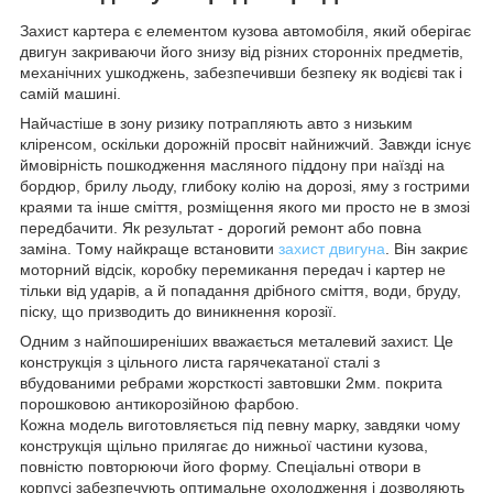
Захист картера є елементом кузова автомобіля, який оберігає
двигун закриваючи його знизу від різних сторонніх предметів,
механічних ушкоджень, забезпечивши безпеку як водієві так і
самій машині.
Найчастіше в зону ризику потрапляють авто з низьким
кліренсом, оскільки дорожній просвіт найнижчий. Завжди існує
ймовірність пошкодження масляного піддону при наїзді на
бордюр, брилу льоду, глибоку колію на дорозі, яму з гострими
краями та інше сміття, розміщення якого ми просто не в змозі
передбачити. Як результат - дорогий ремонт або повна
заміна. Тому найкраще встановити
захист двигуна
. Він закриє
моторний відсік, коробку перемикання передач і картер не
тільки від ударів, а й попадання дрібного сміття, води, бруду,
піску, що призводить до виникнення корозії.
Одним з найпоширеніших вважається металевий захист. Це
конструкція з цільного листа гарячекатаної сталі з
вбудованими ребрами жорсткості завтовшки 2мм. покрита
порошковою антикорозійною фарбою.
Кожна модель виготовляється під певну марку, завдяки чому
конструкція щільно прилягає до нижньої частини кузова,
повністю повторюючи його форму. Спеціальні отвори в
корпусі забезпечують оптимальне охолодження і дозволяють