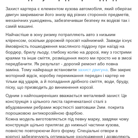
Захист картера є елементом кузова автомобіля, який оберігає
двигун закриваючи його знизу від різних сторонніх предметів,
механічних ушкоджень, забезпечивши безпеку як водієві так і
самій машині.
Найчастіше в зону ризику потрапляють авто з низьким
кліренсом, оскільки дорожній просвіт найнижчий. Завжди існує
ймовірність пошкодження масляного піддону при наїзді на
бордюр, брилу льоду, глибоку колію на дорозі, яму з гострими
краями та інше сміття, розміщення якого ми просто не в змозі
передбачити. Як результат - дорогий ремонт або повна
заміна. Тому найкраще встановити
захист двигуна
. Він закриє
моторний відсік, коробку перемикання передач і картер не
тільки від ударів, а й попадання дрібного сміття, води, бруду,
піску, що призводить до виникнення корозії.
Одним з найпоширеніших вважається металевий захист. Це
конструкція з цільного листа гарячекатаної сталі з
вбудованими ребрами жорсткості завтовшки 2мм. покрита
порошковою антикорозійною фарбою.
Кожна модель виготовляється під певну марку, завдяки чому
конструкція щільно прилягає до нижньої частини кузова,
повністю повторюючи його форму. Спеціальні отвори в
корпусі забезпечують оптимальне охолодження і дозволяють