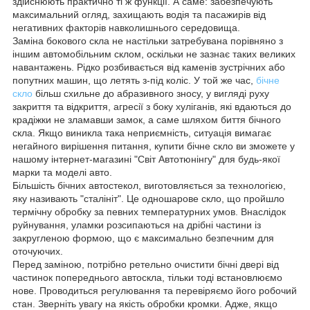
здійснюють практично ті ж функції. А саме: забезпечують
максимальний огляд, захищають водія та пасажирів від
негативних факторів навколишнього середовища.
Заміна бокового скла не настільки затребувана порівняно з
іншим автомобільним склом, оскільки не зазнає таких великих
навантажень. Рідко розбивається від каменів зустрічних або
попутних машин, що летять з-під коліс. У той же час,
бічне
скло
більш схильне до абразивного зносу, у вигляді руху
закриття та відкриття, агресії з боку хуліганів, які вдаються до
крадіжки не зламавши замок, а саме шляхом биття бічного
скла. Якщо виникла така неприємність, ситуація вимагає
негайного вирішення питання, купити бічне скло ви зможете у
нашому інтернет-магазині "Світ Автотюнінгу" для будь-якої
марки та моделі авто.
Більшість бічних автостекол, виготовляється за технологією,
яку називають "сталініт". Це одношарове скло, що пройшло
термічну обробку за певних температурних умов. Внаслідок
руйнування, уламки розсипаються на дрібні частини із
закругленою формою, що є максимально безпечним для
оточуючих.
Перед заміною, потрібно ретельно очистити бічні двері від
частинок попереднього автоскла, тільки тоді встановлюємо
нове. Проводиться регулювання та перевіряємо його робочий
стан. Зверніть увагу на якість обробки кромки. Адже, якщо