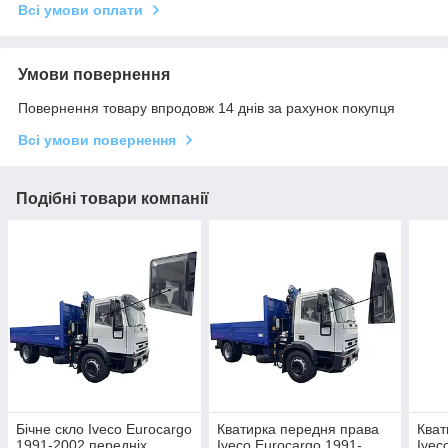
Всі умови оплати
Умови повернення
Повернення товару впродовж 14 днів за рахунок покупця
Всі умови повернення
Подібні товари компанії
Бічне скло Iveco Eurocargo
Кватирка передня права
Кват
1991-2002 передніх
Iveco Eurocargo 1991-
Ivec