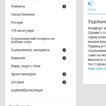
Рейлінги
Опис
Паски безпеки
Ущільн
Ресори
Комфорт в 
TIR аксесуари
Одним з т
герметичні
Сонцезахисний козирок на
можна відн
лобове скло
Підвищуєть
Ущільнювачі, молдинги
Ущільнювач
саме на мо
Фаркопи
виконати с
На сторінк
Фари, задні стопи
Mercedes Sp
Хром накладки
Шторки
Шумовіброізоляція