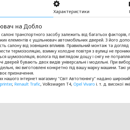
Характеристики
ювач на Добло
салоні транспортного засобу залежить від багатьох факторів, 
аких елементів є ущільнювач автомобільних дверей. З його до
сть салону від зовнішніх впливів. Правильний монтаж та догляд
ести термоізоляцію, взимку холодне повітря з вулиці не проникне
ся шумоізоляція, волога під виглядом дощу і снігу не потрапля
і дверей бувають двох видів універсальні і модельні. При вибо
дельні, які виготовлені конкретно під вашу марку машини. Такі
воє призначення.
ах нашого інтернет магазину "Світ Автотюнінгу" надано широки
rinter
,
Renault Trafic
, Volkswagen T4,
Opel Vivaro
і. т. д. високої 