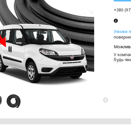
+380 (97
поверне
У компан
будь-як