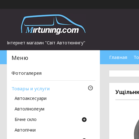
Інтернет магазин "Світ Автотюнінгу"
Главная
То
Фотогалерея
Товары и услуги
Ущільню
Автоаксесуари
Автолінолеум
Бічне скло
Автопічки