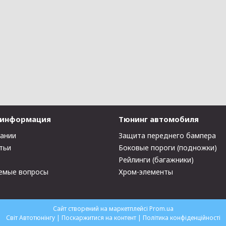
 информация
Тюнинг автомобиля
пании
Защита переднего бампера
тьи
Боковые пороги (подножки)
Рейлинги (багажники)
емые вопросы
Хром-элементы
Сайт створений на маркетплейсі
Prom.ua
Світ Автотюнінгу |
Поскаржитися на контент
|
Політика конфіденційності