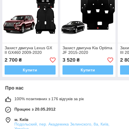
Захист двигуна Lexus GX
Захист двигуна Kia Optima
Захи
II GX460 2009-2020
JF 2015-2020
III 
2 700
3 520
2 8
₴
₴
Купити
Купити
Про нас
100% позитивних з 176 відгуків за рік
Працює з 20.05.2012
м. Київ
Подольский, пер. Академика Зелинского, 8а, Київ,
Україна