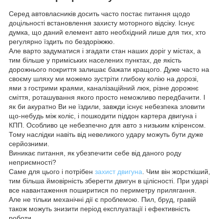
Серед автовласників досить часто постає питання щодо
доцільності встановлення захисту моторного відсіку. Існує
думка, що даний елемент авто необхідний лише для тих, хто
регулярно їздить по бездоріжжю.
Але варто задуматися і згадати стан наших доріг у містах, а
тим більше у приміських населених пунктах, де якість
дорожнього покриття залишає бажати кращого. Дуже часто на
своєму шляху ми можемо зустріти глибоку колію на дорозі,
ями з гострими краями, каналізаційний люк, різне дорожнє
сміття, роташування якого просто неможливо передбачити. І
як би акуратно Ви не їздили, завжди існує небезпека зловити
що-небудь між коліс, і пошкодити піддон картера двигуна і
КПП. Особливо це небезпечно для авто з низьким кліренсом.
Тому наслідки навіть від невеликого удару можуть бути дуже
серйозними.
Виникає питання, як убезпечити себе від даного роду
неприємності?
Саме для цього і потрібен
захист двигуна
. Чим він жорсткіший,
тим більша ймовірність зберегти двигун в цілісності. При ударі
все навантаження поширитися по периметру прилягання.
Але не тільки механічні дії є проблемою. Пил, бруд, гравій
також можуть знизити період експлуатації і ефективність
роботи.