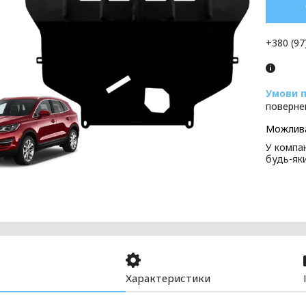
+380 (97
поверне
У компан
будь-як
Характеристики