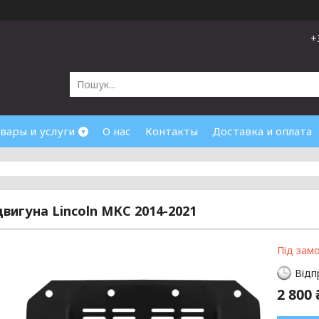
+
вары и услуги
О нас
Контакты
Доставка и оплата
двигуна Lincoln МКС 2014-2021
Під зам
Відп
2 800 