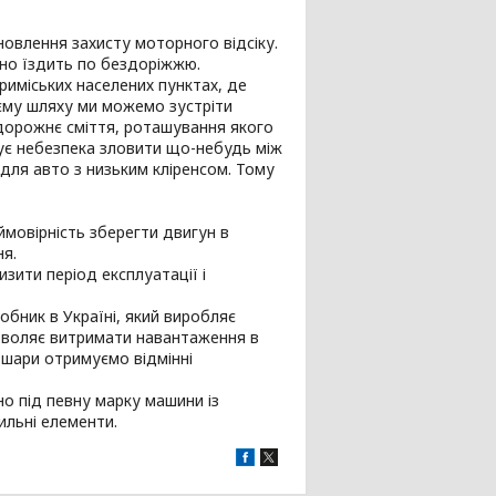
овлення захисту моторного відсіку.
рно їздить по бездоріжжю.
приміських населених пунктах, де
єму шляху ми можемо зустріти
е дорожнє сміття, роташування якого
нує небезпека зловити що-небудь між
 для авто з низьким кліренсом. Тому
 ймовірність зберегти двигун в
ня.
изити період експлуатації і
бник в Україні, який виробляє
озволяє витримати навантаження в
 шари отримуємо відмінні
о під певну марку машини із
ильні елементи.