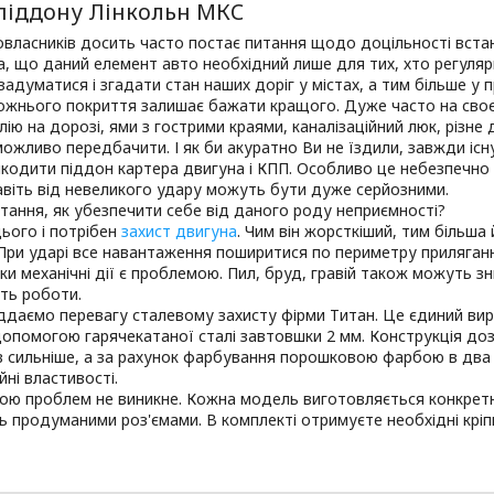
 піддону Лінкольн МКС
власників досить часто постає питання щодо доцільності встан
а, що даний елемент авто необхідний лише для тих, хто регуля
задуматися і згадати стан наших доріг у містах, а тим більше у 
рожнього покриття залишає бажати кращого. Дуже часто на сво
лію на дорозі, ями з гострими краями, каналізаційний люк, різн
ожливо передбачити. І як би акуратно Ви не їздили, завжди іс
ошкодити піддон картера двигуна і КПП. Особливо це небезпечно
авіть від невеликого удару можуть бути дуже серйозними.
тання, як убезпечити себе від даного роду неприємності?
ього і потрібен
захист двигуна
. Чим він жорсткіший, тим більша
. При ударі все навантаження поширитися по периметру приляган
ьки механічні дії є проблемою. Пил, бруд, гравій також можуть зн
ть роботи.
ддаємо перевагу сталевому захисту фірми Титан. Це єдиний виро
допомогою гарячекатаної сталі завтовшки 2 мм. Конструкція д
ів сильніше, а за рахунок фарбування порошковою фарбою в два
йні властивості.
ою проблем не виникне. Кожна модель виготовляється конкретн
ь продуманими роз'ємами. В комплекті отримуєте необхідні кріп