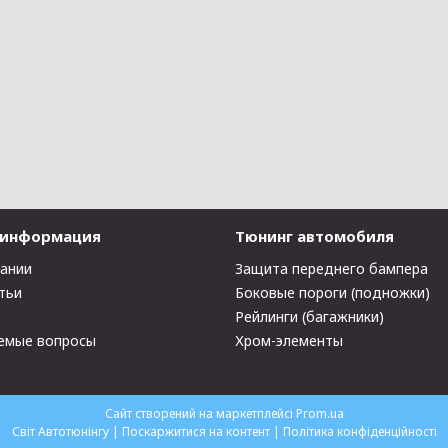
 информация
Тюнинг автомобиля
пании
Защита переднего бампера
тьи
Боковые пороги (подножки)
Рейлинги (багажники)
емые вопросы
Хром-элементы
Сайт створений на маркетплейсі
Prom.ua
Світ Автотюнінгу |
Поскаржитися на контент
|
Політика конфіденційності