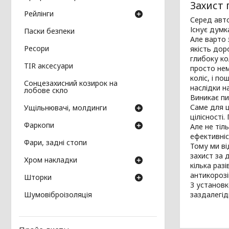
Захист
Рейлінги
Серед авто
Існує думк
Паски безпеки
Але варто 
Ресори
якість до
глибоку ко
TIR аксесуари
просто нем
коліс, і п
Сонцезахисний козирок на
наслідки н
лобове скло
Виникає пи
Саме для ц
Ущільнювачі, молдинги
цілісності
Фаркопи
Але не тіл
ефективніс
Фари, задні стопи
Тому ми ві
захист за 
Хром накладки
кілька раз
антикорозі
Шторки
З установк
Шумовіброізоляція
заздалегід