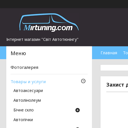
Інтернет магазин "Світ Автотюнінгу"
Главная
То
Фотогалерея
Товары и услуги
Захист 
Автоаксесуари
Автолінолеум
Бічне скло
Автопічки