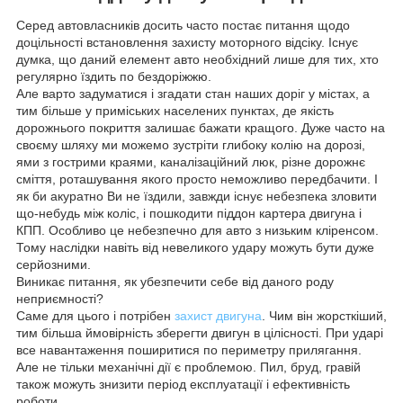
Серед автовласників досить часто постає питання щодо
доцільності встановлення захисту моторного відсіку. Існує
думка, що даний елемент авто необхідний лише для тих, хто
регулярно їздить по бездоріжжю.
Але варто задуматися і згадати стан наших доріг у містах, а
тим більше у приміських населених пунктах, де якість
дорожнього покриття залишає бажати кращого. Дуже часто на
своєму шляху ми можемо зустріти глибоку колію на дорозі,
ями з гострими краями, каналізаційний люк, різне дорожнє
сміття, роташування якого просто неможливо передбачити. І
як би акуратно Ви не їздили, завжди існує небезпека зловити
що-небудь між коліс, і пошкодити піддон картера двигуна і
КПП. Особливо це небезпечно для авто з низьким кліренсом.
Тому наслідки навіть від невеликого удару можуть бути дуже
серйозними.
Виникає питання, як убезпечити себе від даного роду
неприємності?
Саме для цього і потрібен
захист двигуна
. Чим він жорсткіший,
тим більша ймовірність зберегти двигун в цілісності. При ударі
все навантаження поширитися по периметру прилягання.
Але не тільки механічні дії є проблемою. Пил, бруд, гравій
також можуть знизити період експлуатації і ефективність
роботи.