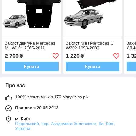
Захист двигуна Mercedes
Захист КПП Mercedes C
Захи
ML W164 2005-2011
W202 1993-2000
W140
2 700
1 220
1 3
₴
₴
Купити
Купити
Про нас
100% позитивних з 176 відгуків за рік
Працює з 20.05.2012
м. Київ
Подольский, пер. Академика Зелинского, 8а, Київ,
Україна