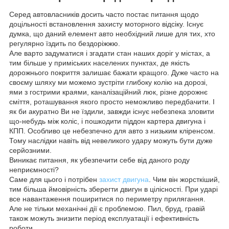
Серед автовласників досить часто постає питання щодо
доцільності встановлення захисту моторного відсіку. Існує
думка, що даний елемент авто необхідний лише для тих, хто
регулярно їздить по бездоріжжю.
Але варто задуматися і згадати стан наших доріг у містах, а
тим більше у приміських населених пунктах, де якість
дорожнього покриття залишає бажати кращого. Дуже часто на
своєму шляху ми можемо зустріти глибоку колію на дорозі,
ями з гострими краями, каналізаційний люк, різне дорожнє
сміття, роташування якого просто неможливо передбачити. І
як би акуратно Ви не їздили, завжди існує небезпека зловити
що-небудь між коліс, і пошкодити піддон картера двигуна і
КПП. Особливо це небезпечно для авто з низьким кліренсом.
Тому наслідки навіть від невеликого удару можуть бути дуже
серйозними.
Виникає питання, як убезпечити себе від даного роду
неприємності?
Саме для цього і потрібен
захист двигуна
. Чим він жорсткіший,
тим більша ймовірність зберегти двигун в цілісності. При ударі
все навантаження поширитися по периметру прилягання.
Але не тільки механічні дії є проблемою. Пил, бруд, гравій
також можуть знизити період експлуатації і ефективність
роботи.