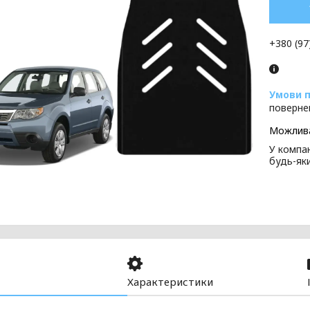
+380 (97
поверне
У компан
будь-як
Характеристики