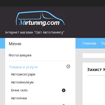
Інтернет магазин "Світ Автотюнінгу"
Главная
То
Фотогалерея
Товары и услуги
Захист 
Автоаксесуари
Автолінолеум
Бічне скло
Автопічки