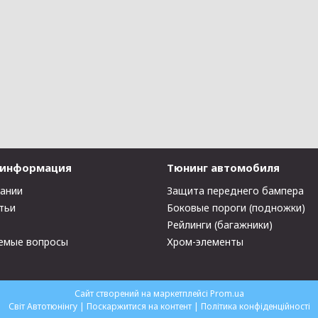
 информация
Тюнинг автомобиля
пании
Защита переднего бампера
тьи
Боковые пороги (подножки)
Рейлинги (багажники)
емые вопросы
Хром-элементы
Сайт створений на маркетплейсі
Prom.ua
Світ Автотюнінгу |
Поскаржитися на контент
|
Політика конфіденційності