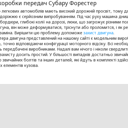
 коробки передач Субару Форестер
легкових автомобілів мають високий дорожній просвіт, тому дл
доріжжю є серйозним випробуванням. Під час руху машина днищ
бордюри, глибокі колії на дорозі, люки, що загрожує різними п
гуна, він може деформуватися, тріснути або проломится, і як р
 заміна. Вирішити цю проблему допоможе
захист двигуна
.
тера двигуна представлений на нашому сайті є модельним виро
, точно відповідаючи конфігурації моторного відсіку. Всі необхі
ь передбачені виробниками. Надалі вам нічого і ніколи свердли
захисту досить простий. У більшості випадків достатньо звичайн
звичайних болтів та інших деталей, які йдуть в комплекті зді
х елементів кузова.