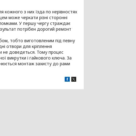
я кожного з них їзда по нерівностях
ем може черкати різні сторонні
оломками. У першу чергу страждає
езультат потрібен дорогий ремонт
бом, тобто виготовленим під певну
дні отвори для кріплення
ти не доведеться. Тому процес
ої викрутки і гайкового ключа. За
йснюється монтаж захисту до рами