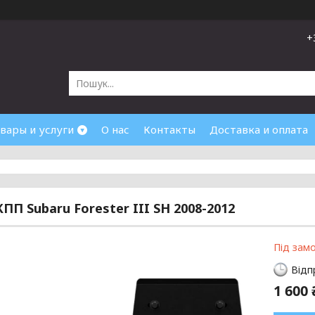
+
вары и услуги
О нас
Контакты
Доставка и оплата
КПП Subaru Forester III SH 2008-2012
Під зам
Відп
1 600 