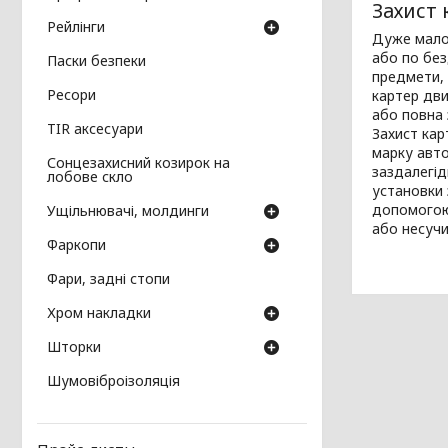
Захист
Рейлінги
Дуже мало 
або по без
Паски безпеки
предмети, 
Ресори
картер дви
або повна
TIR аксесуари
Захист кар
марку авто
Сонцезахисний козирок на
заздалегід
лобове скло
установки 
допомогою 
Ущільнювачі, молдинги
або несучи
Фаркопи
Фари, задні стопи
Хром накладки
Шторки
Шумовіброізоляція