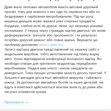
Дуже мало легкових автомобілів мають високий дорожній
просвіт, тому для кожного з них їзда по нерівностях або по
бездоріжжю є серйозним випробуванням. Під час руху
машина днищем може черкати різні сторонні предмети,
бордюри, глибокі колії на дорозі, люки, що загрожує різними
поломками. У першу чергу страждає картер двигуна, він може
деформуватися, тріснути або проломится, і як результат
потрібен дорогий ремонт або повна заміна. Вирішити цю
проблему допоможе
захист двигуна
.
Захист картера двигуна представлений на нашому сайті є
модельним виробом, тобто виготовленим під певну марку
авто, точно відповідаючи конфігурації моторного відсіку. Всі
необхідні отвори для кріплення заздалегідь передбачені
виробниками. Надалі вам нічого і ніколи свердлити не
доведеться. Тому процес установки захисту досить простий. У
більшості випадків достатньо звичайної викрутки і гайкового
ключа. За допомогою звичайних болтів та інших деталей, які
йдуть в комплекті здійснюється монтаж захисту до рами або
несучих елементів кузова.
Приховати