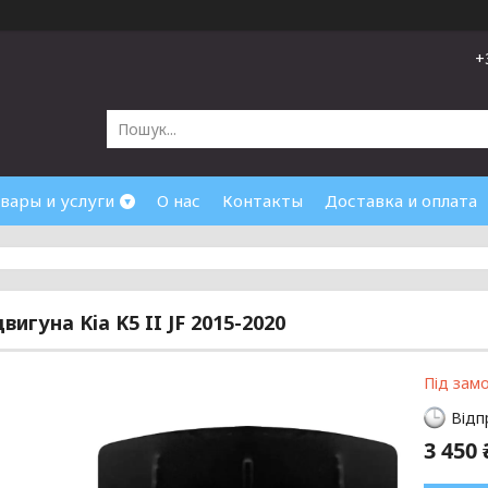
+
вары и услуги
О нас
Контакты
Доставка и оплата
вигуна Kia K5 II JF 2015-2020
Під зам
Відп
3 450 