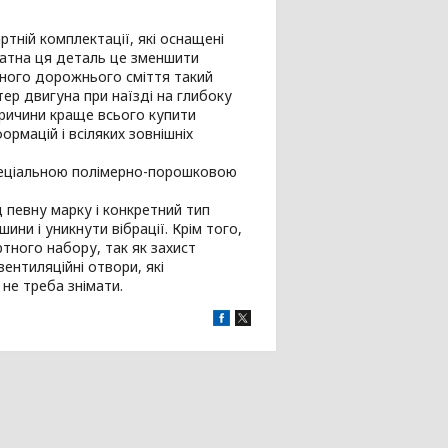
тній комплектації, які оснащені
датна ця деталь це зменшити
ізного дорожнього сміття такий
тер двигуна при наїзді на глибоку
 причини краще всього купити
ормацій і всіляких зовнішніх
спеціальною полімерно-порошковою
д певну марку і конкретний тип
и і уникнути вібрації. Крім того,
тного набору, так як захист
вентиляційні отвори, які
 не треба знімати.