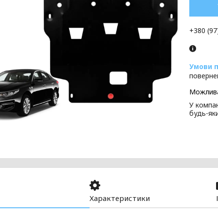
+380 (97
поверне
У компан
будь-як
Характеристики