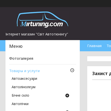
Інтернет магазин "Світ Автотюнінгу"
Главная
То
Фотогалерея
Товары и услуги
Захист д
Автоаксесуари
Автолінолеум
Бічне скло
Автопічки