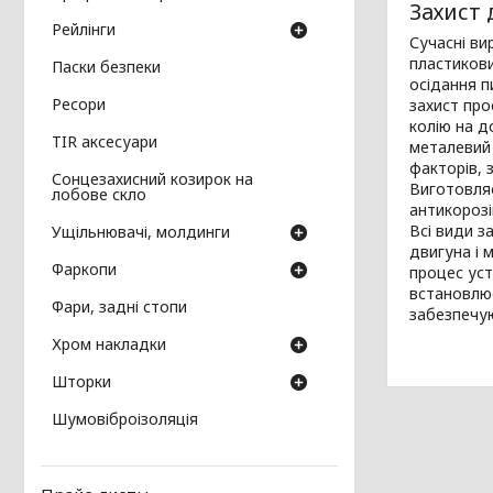
Захист 
Рейлінги
Сучасні ви
пластикови
Паски безпеки
осідання п
Ресори
захист про
колію на д
TIR аксесуари
металевий 
факторів, 
Сонцезахисний козирок на
Виготовляє
лобове скло
антикороз
Всі види з
Ущільнювачі, молдинги
двигуна і 
Фаркопи
процес уст
встановлює
Фари, задні стопи
забезпечую
Хром накладки
Шторки
Шумовіброізоляція