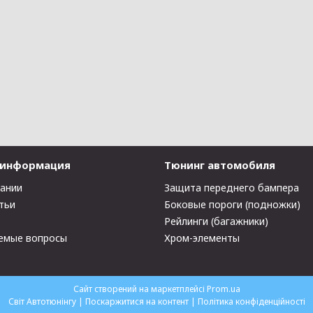
 информация
Тюнинг автомобиля
пании
Защита переднего бампера
тьи
Боковые пороги (подножки)
Рейлинги (багажники)
емые вопросы
Хром-элементы
Сайт створений на маркетплейсі
Prom.ua
Світ Автотюнінгу |
Поскаржитися на контент
|
Політика конфіденційності