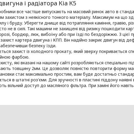
двигуна і радіатора Кіа К5
робники все частіше випускають на масовий ринок авто в стандар
м захистом з неякісного тонкого матеріалу. Максимум на що з
илу і бруду. Уберегти днище від потрапляння каміння, гравію, р
сто не в силі. Такі машини не захищені від ризику пошкодити кар
орозі, бордюр, люк, вибоїну або при їзді по бездоріжжю. З цієї
захист картера двигуна і КПП. Він надійно закриє двигун від деф
забезпечивши безпеку їзди.
ться захист із холодного прокату, який зверху покривається 
ійною фарбою.
ахисту, які вказані на нашому сайті розробляються спеціально пі
мають товщину 2мм. Це дозволяє повністю повторити форму машин
ановки стає максимально простим, вам буде достатньо стандар
ться в штатні роз'єми. Для зручності в пластині піддону наявні 
ть вільний доступ до масляного фільтра. При заміні його навіть