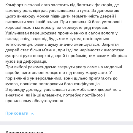
Комфорт в салоні авто залежить від багатьох факторів, де
важливу роль відіграє ущільнювальна гума. За допомогою
цього винаходу можна підвищити герметичність дверей і
виключити зовнішній вплив. При правильній його установці і
хорошої якості матеріалу, ви отримуєте ряд переваг.
Ущільнювач перешкоджає проникненню в салон вологи у
вигляді снігу, води під будь-яким кутом, поліпшується
теплоізоляція, рівень шуму значно зменшується. Закриття
дверей стає більш м'яким, при їзді по нерівностях амортизує
зустрічні рухи поверхні дверей і пройомів, тим самим вберігає
кузов від деформації.
При виборі рекомендуємо звернути увагу саме на модельні
вироби, виготовлені конкретно під певну марку авто. У
порівнянні з універсальними, вони щільно прилягають до
кузова, повністю повторюючи його конфігурацію.
З приводу догляду, ущільнювач автомобільних дверей не є
винятком, як і інші елементи, потребує постійного і
правильному обслуговування.
Приховати
Характеристики