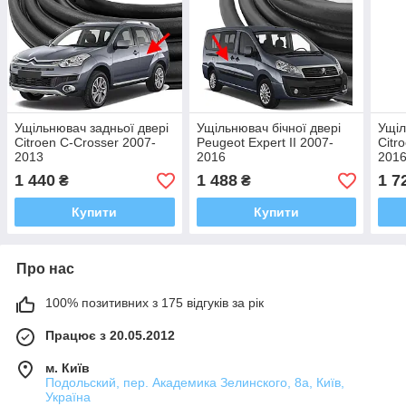
Ущільнювач задньої двері
Ущільнювач бічної двері
Ущіл
Citroen C-Crosser 2007-
Peugeot Expert II 2007-
Citr
2013
2016
201
1 440
1 488
1 7
₴
₴
Купити
Купити
Про нас
100% позитивних з 175 відгуків за рік
Працює з 20.05.2012
м. Київ
Подольский, пер. Академика Зелинского, 8а, Київ,
Україна