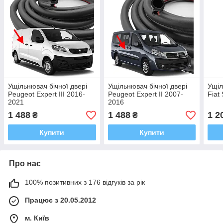
Ущільнювач бічної двері
Ущільнювач бічної двері
Ущіл
Peugeot Expert III 2016-
Peugeot Expert II 2007-
Fiat
2021
2016
1 488
1 488
1 2
₴
₴
Купити
Купити
Про нас
100% позитивних з 176 відгуків за рік
Працює з 20.05.2012
м. Київ