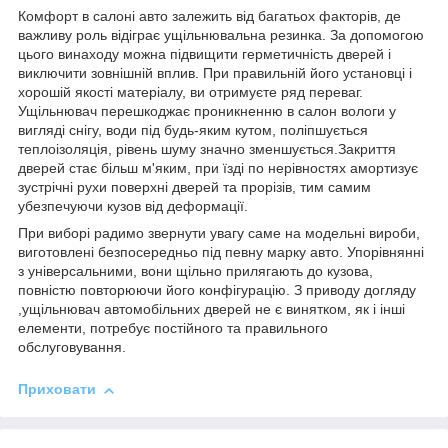
Комфорт в салоні авто залежить від багатьох факторів, де
важливу роль відіграє ущільнювальна резинка. За допомогою
цього винаходу можна підвищити герметичність дверей і
виключити зовнішній вплив. При правильній його установці і
хорошій якості матеріалу, ви отримуєте ряд переваг.
Ущільнювач перешкоджає проникненню в салон вологи у
вигляді снігу, води під будь-яким кутом, поліпшується
теплоізоляція, рівень шуму значно зменшується.Закриття
дверей стає більш м'яким, при їзді по нерівностях амортизує
зустрічні рухи поверхні дверей та прорізів, тим самим
убезпечуючи кузов від деформації.
При виборі радимо звернути увагу саме на модельні вироби,
виготовлені безпосередньо під певну марку авто. Упорівнянні
з універсальними, вони щільно прилягають до кузова,
повністю повторюючи його конфігурацію. З приводу догляду
,ущільнювач автомобільних дверей не є винятком, як і інші
елементи, потребує постійного та правильного
обслуговування.
Приховати