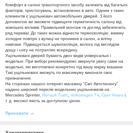
Комфорт в салоні транспортного засобу залежить від багатьох
факторів, пристосувань, встановлених в авто. Одним з таких
елементів є ущільнювач автомобільних дверей. З його
допомогою ви зможете підвищити герметичність салону від
зовнішніх впливів. Правильний монтаж та догляд забезпечить
ряд переваг. До таких можна віднести термоізоляцію, взимку
холодне повітря з вулиці не проникне в салон, а влітку
навпаки. Підвищується шумоізоляція, волога під виглядом
дощу і снігу не потрапляє всередину.
Ущільнювачі дверей бувають двох видів універсальні і
модельні. При виборі рекомендуємо звернути увагу саме на
модельні, які виготовлені конкретно під вашу марку машини.
Такі ущільнювачі зможуть по максимуму виконати своє
призначення.
На сторінках нашого інтернет магазину "Світ Автотюнінгу"
надано широкий перелік модельних ущільнювачів на
Mercedes Sprinter,
Renault Trafic
,
Volkswagen T4
,
Opel Vivaro
і.
т. д. високої якість за доступною ціною.
Приховати
Характеристики