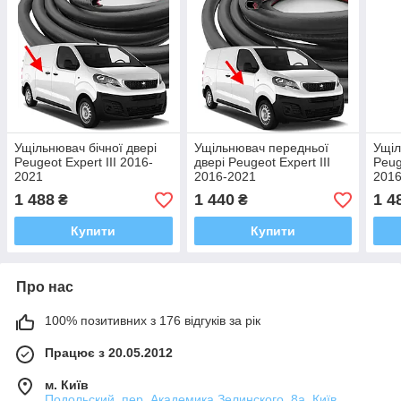
Ущільнювач бічної двері
Ущільнювач передньої
Ущіл
Peugeot Expert III 2016-
двері Peugeot Expert III
Peug
2021
2016-2021
201
1 488
1 440
1 4
₴
₴
Купити
Купити
Про нас
100% позитивних з 176 відгуків за рік
Працює з 20.05.2012
м. Київ
Подольский, пер. Академика Зелинского, 8а, Київ,