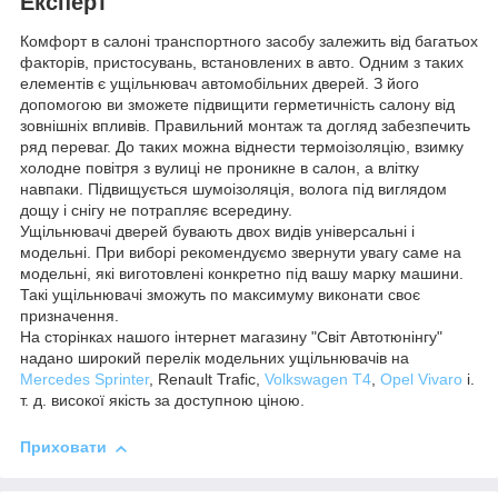
Експерт
Комфорт в салоні транспортного засобу залежить від багатьох
факторів, пристосувань, встановлених в авто. Одним з таких
елементів є ущільнювач автомобільних дверей. З його
допомогою ви зможете підвищити герметичність салону від
зовнішніх впливів. Правильний монтаж та догляд забезпечить
ряд переваг. До таких можна віднести термоізоляцію, взимку
холодне повітря з вулиці не проникне в салон, а влітку
навпаки. Підвищується шумоізоляція, волога під виглядом
дощу і снігу не потрапляє всередину.
Ущільнювачі дверей бувають двох видів універсальні і
модельні. При виборі рекомендуємо звернути увагу саме на
модельні, які виготовлені конкретно під вашу марку машини.
Такі ущільнювачі зможуть по максимуму виконати своє
призначення.
На сторінках нашого інтернет магазину "Світ Автотюнінгу"
надано широкий перелік модельних ущільнювачів на
Mercedes Sprinter
, Renault Trafic,
Volkswagen T4
,
Opel Vivaro
і.
т. д. високої якість за доступною ціною.
Приховати