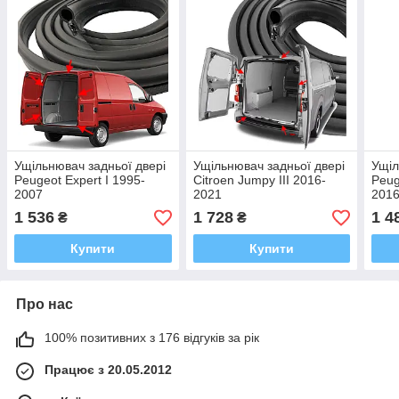
Ущільнювач задньої двері
Ущільнювач задньої двері
Ущіл
Peugeot Expert I 1995-
Citroen Jumpy III 2016-
Peug
2007
2021
201
1 536
1 728
1 4
₴
₴
Купити
Купити
Про нас
100% позитивних з 176 відгуків за рік
Працює з 20.05.2012