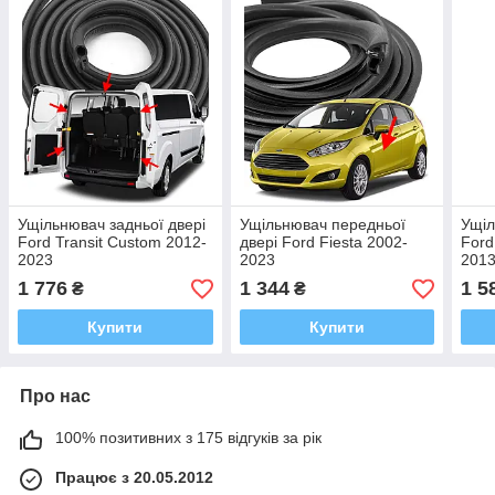
Ущільнювач задньої двері
Ущільнювач передньої
Ущіл
Ford Transit Custom 2012-
двері Ford Fiesta 2002-
Ford
2023
2023
2013
1 776
1 344
1 5
₴
₴
Купити
Купити
Про нас
100% позитивних з 175 відгуків за рік
Працює з 20.05.2012