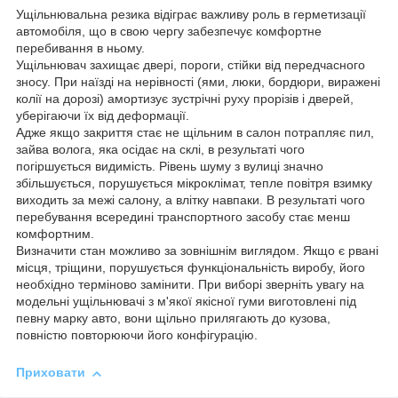
Ущільнювальна резика відіграє важливу роль в герметизації
автомобіля, що в свою чергу забезпечує комфортне
перебивання в ньому.
Ущільнювач захищає двері, пороги, стійки від передчасного
зносу. При наїзді на нерівності (ями, люки, бордюри, виражені
колії на дорозі) амортизує зустрічні руху прорізів і дверей,
уберігаючи їх від деформації.
Адже якщо закриття стає не щільним в салон потрапляє пил,
зайва волога, яка осідає на склі, в результаті чого
погіршується видимість. Рівень шуму з вулиці значно
збільшується, порушується мікроклімат, тепле повітря взимку
виходить за межі салону, а влітку навпаки. В результаті чого
перебування всередині транспортного засобу стає менш
комфортним.
Визначити стан можливо за зовнішнім виглядом. Якщо є рвані
місця, тріщини, порушується функціональність виробу, його
необхідно терміново замінити. При виборі зверніть увагу на
модельні ущільнювачі з м'якої якісної гуми виготовлені під
певну марку авто, вони щільно прилягають до кузова,
повністю повторюючи його конфігурацію.
Приховати