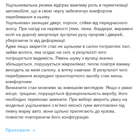
Ущільнювальна резика відіграє важливу роль в герметизації
автомобіля, що в свою чергу забезпечує комфортне
перебивання в ньому.
Ущільнювач захищає двері, пороги, стійки від передчасного
зносу. При наїзді на нерівності (ями, люки, бордюри, виражені
колії на дорозі) амортизує зустрічні руху прорізів і дверей,
уберігаючи їх від деформації.
Адже якщо закриття стає не щільним в салон потрапляє пил,
зайва волога, яка осідає на склі, в результаті чого
погіршується видимість. Рівень шуму з вулиці значно
збільшується, порушується мікроклімат, тепле повітря взимку
виходить за межі салону, а влітку навпаки. В результаті чого
перебування всередині транспортного засобу стає менш
комфортним.
Визначити стан можливо за зовнішнім виглядом. Якщо є рвані
місця, тріщини, порушується функціональність виробу, його
необхідно терміново замінити. При виборі зверніть увагу на
модельні ущільнювачі з м'якої якісної гуми виготовлені під
певну марку авто, вони щільно прилягають до кузова,
повністю повторюючи його конфігурацію.
Приховати