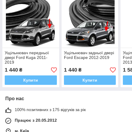
Ущільнювач передньої
Ущільнювач задньої двері
Ущіл
двері Ford Kuga 2011-
Ford Escape 2012-2019
Ford
2019
2013
1 440
1 440
1 5
₴
₴
Купити
Купити
Про нас
100% позитивних з 175 відгуків за рік
Працює з 20.05.2012
м. Київ