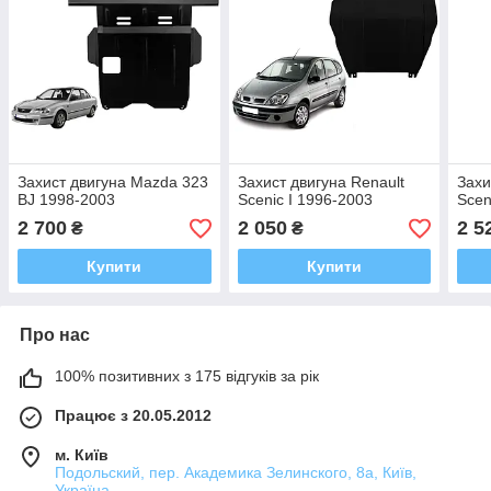
Захист двигуна Mazda 323
Захист двигуна Renault
Захи
BJ 1998-2003
Scenic I 1996-2003
Scen
2 700
2 050
2 5
₴
₴
Купити
Купити
Про нас
100% позитивних з 175 відгуків за рік
Працює з 20.05.2012
м. Київ
Подольский, пер. Академика Зелинского, 8а, Київ,
Україна