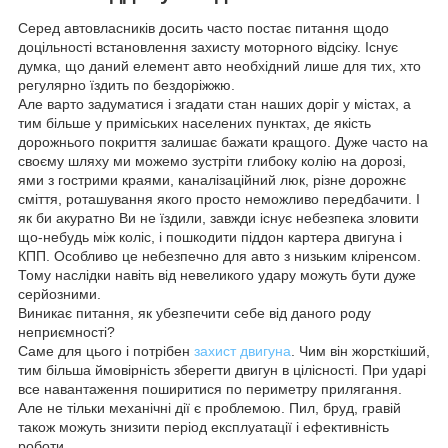
Серед автовласників досить часто постає питання щодо
доцільності встановлення захисту моторного відсіку. Існує
думка, що даний елемент авто необхідний лише для тих, хто
регулярно їздить по бездоріжжю.
Але варто задуматися і згадати стан наших доріг у містах, а
тим більше у приміських населених пунктах, де якість
дорожнього покриття залишає бажати кращого. Дуже часто на
своєму шляху ми можемо зустріти глибоку колію на дорозі,
ями з гострими краями, каналізаційний люк, різне дорожнє
сміття, роташування якого просто неможливо передбачити. І
як би акуратно Ви не їздили, завжди існує небезпека зловити
що-небудь між коліс, і пошкодити піддон картера двигуна і
КПП. Особливо це небезпечно для авто з низьким кліренсом.
Тому наслідки навіть від невеликого удару можуть бути дуже
серйозними.
Виникає питання, як убезпечити себе від даного роду
неприємності?
Саме для цього і потрібен
захист двигуна
. Чим він жорсткіший,
тим більша ймовірність зберегти двигун в цілісності. При ударі
все навантаження поширитися по периметру прилягання.
Але не тільки механічні дії є проблемою. Пил, бруд, гравій
також можуть знизити період експлуатації і ефективність
роботи.