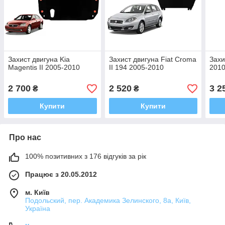
Захист двигуна Kia
Захист двигуна Fiat Croma
Захи
Magentis II 2005-2010
II 194 2005-2010
2010
2 700
2 520
3 2
₴
₴
Купити
Купити
Про нас
100% позитивних з 176 відгуків за рік
Працює з 20.05.2012
м. Київ
Подольский, пер. Академика Зелинского, 8а, Київ,
Україна