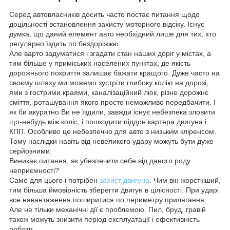
Серед автовласників досить часто постає питання щодо
доцільності встановлення захисту моторного відсіку. Існує
думка, що даний елемент авто необхідний лише для тих, хто
регулярно їздить по бездоріжжю.
Але варто задуматися і згадати стан наших доріг у містах, а
тим більше у приміських населених пунктах, де якість
дорожнього покриття залишає бажати кращого. Дуже часто на
своєму шляху ми можемо зустріти глибоку колію на дорозі,
ями з гострими краями, каналізаційний люк, різне дорожнє
сміття, роташування якого просто неможливо передбачити. І
як би акуратно Ви не їздили, завжди існує небезпека зловити
що-небудь між коліс, і пошкодити піддон картера двигуна і
КПП. Особливо це небезпечно для авто з низьким кліренсом.
Тому наслідки навіть від невеликого удару можуть бути дуже
серйозними.
Виникає питання, як убезпечити себе від даного роду
неприємності?
Саме для цього і потрібен
захист двигуна
. Чим він жорсткіший,
тим більша ймовірність зберегти двигун в цілісності. При ударі
все навантаження поширитися по периметру прилягання.
Але не тільки механічні дії є проблемою. Пил, бруд, гравій
також можуть знизити період експлуатації і ефективність
роботи.