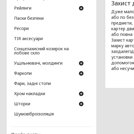
Захист 
Рейлінги
Дуже мало 
або по без
Паски безпеки
предмети, 
Ресори
картер дви
або повна
TIR аксесуари
Захист кар
марку авто
Сонцезахисний козирок на
заздалегід
лобове скло
установки 
допомогою 
Ущільнювачі, молдинги
або несучи
Фаркопи
Фари, задні стопи
Хром накладки
Шторки
Шумовіброізоляція