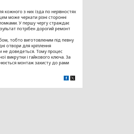
я кожного з них їзда по нерівностях
ем може черкати різні сторонні
оломками. У першу чергу страждає
езультат потрібен дорогий ремонт
бом, тобто виготовленим під певну
дні отвори для кріплення
ти не доведеться. Тому процес
ої викрутки і гайкового ключа. За
йснюється монтаж захисту до рами