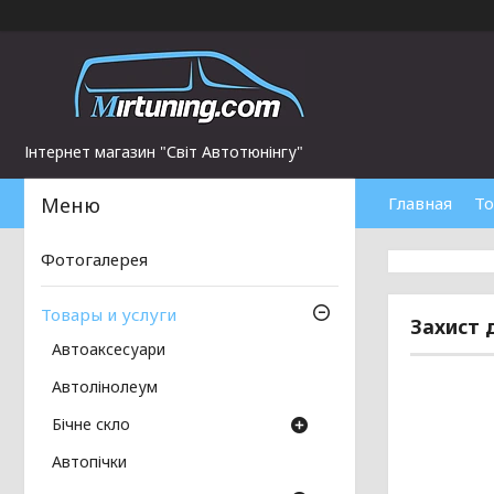
Інтернет магазин "Світ Автотюнінгу"
Главная
То
Фотогалерея
Товары и услуги
Захист 
Автоаксесуари
Автолінолеум
Бічне скло
Автопічки