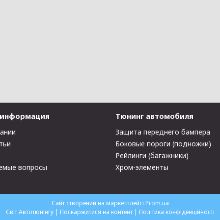
 информация
Тюнинг автомобиля
пании
Защита переднего бампера
тьи
Боковые пороги (подножки)
Рейлинги (багажники)
емые вопросы
Хром-элементы
Сайт створений на маркетплейсі
Prom.ua
Світ Автотюнінгу |
Поскаржитися на контент
|
Політика конфіденційності