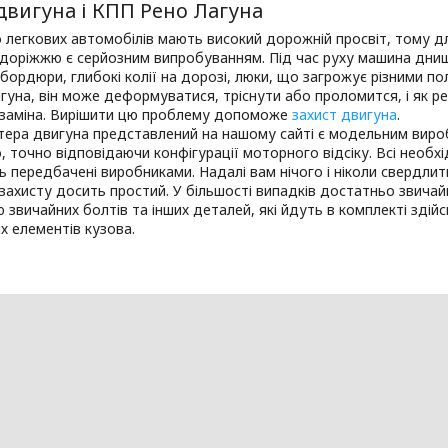
двигуна і КПП Рено Лагуна
легкових автомобілів мають високий дорожній просвіт, тому дл
доріжжю є серйозним випробуванням. Під час руху машина днищ
бордюри, глибокі колії на дорозі, люки, що загрожує різними п
гуна, він може деформуватися, тріснути або проломится, і як р
 заміна. Вирішити цю проблему допоможе
захист двигуна
.
тера двигуна представлений на нашому сайті є модельним виро
, точно відповідаючи конфігурації моторного відсіку. Всі необхі
ь передбачені виробниками. Надалі вам нічого і ніколи свердли
захисту досить простий. У більшості випадків достатньо звичайн
звичайних болтів та інших деталей, які йдуть в комплекті зді
х елементів кузова.