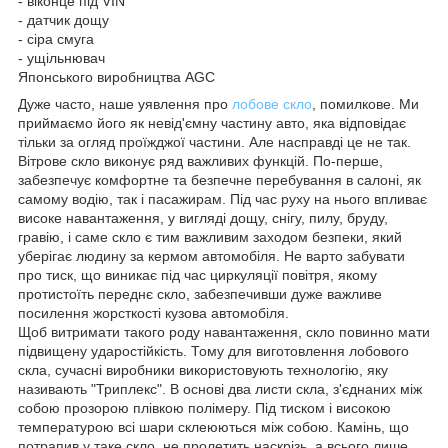
- віконце під VIN
- датчик дощу
- сіра смуга
- ущільнювач
Японського виробництва AGC
Дуже часто, наше уявлення про
лобове скло
, помилкове. Ми
приймаємо його як невід'ємну частину авто, яка відповідає
тільки за огляд проїжджої частини. Але насправді це не так.
Вітрове скло виконує ряд важливих функцій. По-перше,
забезпечує комфортне та безпечне перебування в салоні, як
самому водію, так і пасажирам. Під час руху на нього впливає
високе навантаження, у вигляді дощу, снігу, пилу, бруду,
гравію, і саме скло є тим важливим заходом безпеки, який
уберігає людину за кермом автомобіля. Не варто забувати
про тиск, що виникає під час циркуляції повітря, якому
протистоїть переднє скло, забезпечивши дуже важливе
посилення жорсткості кузова автомобіля.
Щоб витримати такого роду навантаження, скло повинно мати
підвищену ударостійкість. Тому для виготовлення лобового
скла, сучасні виробники використовують технологію, яку
називають "Триплекс". В основі два листи скла, з'єднаних між
собою прозорою плівкою полімеру. Під тиском і високою
температурою всі шари склеюються між собою. Камінь, що
потрапив у таке скло, не пролетить наскрізь, а всього лише