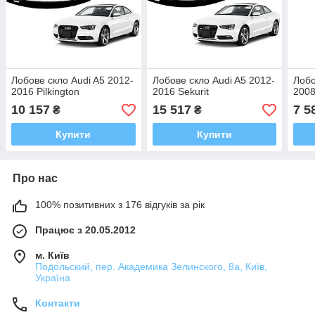
Лобове скло Audi A5 2012-
Лобове скло Audi A5 2012-
Лобо
2016 Pilkington
2016 Sekurit
2008
10 157
15 517
7 5
₴
₴
Купити
Купити
Про нас
100% позитивних з 176 відгуків за рік
Працює з 20.05.2012
м. Київ
Подольский, пер. Академика Зелинского, 8а, Київ,
Україна
Контакти