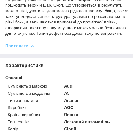
пошкодить верхній шар. Скол, що утворюється в результаті,
можна ліквідувати за допомогою рідкого пластику. Якщо, все ж
таки, ушкоджується вся структура, уламки не розсипаються в
різні боки, а залишаються приклеєні до проміжної плівки,
створюючи так звану павутину, що є максимально безпечною
для оточуючих. Такий дефект без демонтажу не виправити.
Приховати
Характеристики
Основні
Сумісність з маркою
Audi
Сумісність з моделлю
A5
Тип запчастини
Аналог
Виробник
AGC
Країна виробник
Японія
Тип техніки
Легковий автомобіль
Колір
Сірий