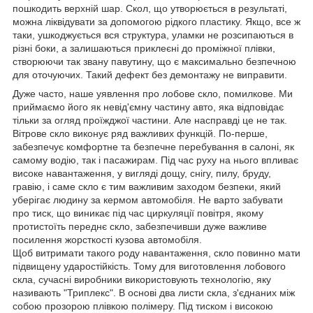
пошкодить верхній шар. Скол, що утворюється в результаті,
можна ліквідувати за допомогою рідкого пластику. Якщо, все ж
таки, ушкоджується вся структура, уламки не розсипаються в
різні боки, а залишаються приклеєні до проміжної плівки,
створюючи так звану павутину, що є максимально безпечною
для оточуючих. Такий дефект без демонтажу не виправити.
Дуже часто, наше уявлення про лобове скло, помилкове. Ми
приймаємо його як невід'ємну частину авто, яка відповідає
тільки за огляд проїжджої частини. Але насправді це не так.
Вітрове скло виконує ряд важливих функцій. По-перше,
забезпечує комфортне та безпечне перебування в салоні, як
самому водію, так і пасажирам. Під час руху на нього впливає
високе навантаження, у вигляді дощу, снігу, пилу, бруду,
гравію, і саме скло є тим важливим заходом безпеки, який
уберігає людину за кермом автомобіля. Не варто забувати
про тиск, що виникає під час циркуляції повітря, якому
протистоїть переднє скло, забезпечивши дуже важливе
посилення жорсткості кузова автомобіля.
Щоб витримати такого роду навантаження, скло повинно мати
підвищену ударостійкість. Тому для виготовлення лобового
скла, сучасні виробники використовують технологію, яку
називають "Триплекс". В основі два листи скла, з'єднаних між
собою прозорою плівкою полімеру. Під тиском і високою