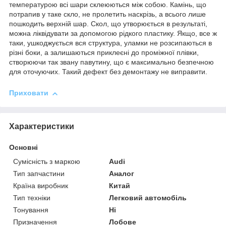
температурою всі шари склеюються між собою. Камінь, що
потрапив у таке скло, не пролетить наскрізь, а всього лише
пошкодить верхній шар. Скол, що утворюється в результаті,
можна ліквідувати за допомогою рідкого пластику. Якщо, все ж
таки, ушкоджується вся структура, уламки не розсипаються в
різні боки, а залишаються приклеєні до проміжної плівки,
створюючи так звану павутину, що є максимально безпечною
для оточуючих. Такий дефект без демонтажу не виправити.
Приховати
Характеристики
Основні
Сумісність з маркою
Audi
Тип запчастини
Аналог
Країна виробник
Китай
Тип техніки
Легковий автомобіль
Тонування
Ні
Призначення
Лобове