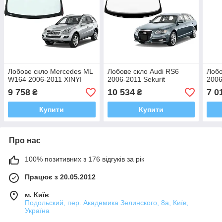
Лобове скло Mercedes ML
Лобове скло Audi RS6
Лобо
W164 2006-2011 XINYI
2006-2011 Sekurit
2006
9 758
10 534
7 0
₴
₴
Купити
Купити
Про нас
100% позитивних з 176 відгуків за рік
Працює з 20.05.2012
м. Київ
Подольский, пер. Академика Зелинского, 8а, Київ,
Україна