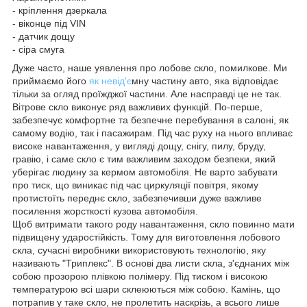
- кріплення дзеркала
- віконце під VIN
- датчик дощу
- сіра смуга
Дуже часто, наше уявлення про лобове скло, помилкове. Ми
приймаємо його
як невід'є
мну частину авто, яка відповідає
тільки за огляд проїжджої частини. Але насправді це не так.
Вітрове скло виконує ряд важливих функцій. По-перше,
забезпечує комфортне та безпечне перебування в салоні, як
самому водію, так і пасажирам. Під час руху на нього впливає
високе навантаження, у вигляді дощу, снігу, пилу, бруду,
гравію, і саме скло є тим важливим заходом безпеки, який
уберігає людину за кермом автомобіля. Не варто забувати
про тиск, що виникає під час циркуляції повітря, якому
протистоїть переднє скло, забезпечивши дуже важливе
посилення жорсткості кузова автомобіля.
Щоб витримати такого роду навантаження, скло повинно мати
підвищену ударостійкість. Тому для виготовлення лобового
скла, сучасні виробники використовують технологію, яку
називають "Триплекс". В основі два листи скла, з'єднаних між
собою прозорою плівкою полімеру. Під тиском і високою
температурою всі шари склеюються між собою. Камінь, що
потрапив у таке скло, не пролетить наскрізь, а всього лише