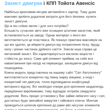
Захист двигуна
і КПП Тойота Авенсіс
Найбільш вразливим місцем автомобіля є картер. Тому дуже
важливо зробити додаткові витрати для його безпеки, купити
захист двигуна.
Що ж він собою являє і для чого потрібен?
Більшість сучасних авто вже оснащені штатним захистом, який
встановлюється на заводі. Однак матеріал з якого він
виготовляється це пластмаса. Як показує практика максимум на
що він здатен, це вберегти двигун від потрапляння піску, бруду,
пилу і різних частинок дрібного сміття. Зовсім інша справа це
металевий захист. Він характеризується високою міцністю і
стійкістю до зносу. Саме цей елемент приймає на себе все
навантаження при наїзді на перешкоди, захищаючи двигун від
пошкоджень.
Кожна модель представлена на нашому сайті "Світ Автотюнінгу"
виготовляється конкретно під певну марку машини, а іноді і
конкретний тип двигуна, точно відповідаючи конфігурації
моторного відсіку. Всі необхідні отвори для кріплення заздалегідь
передбачені виробниками, тому відпадає потреба свердлити
додаткові. Весь процес установки у Вас займе небагато часу і сил,
достатньо буде звичайної викрутки і гайкового ключа. Монтаж
проводиться шляхом кріплення до рами або несучих елементів
кузова з допомогою комплектуючих, які йдуть в комплекті.