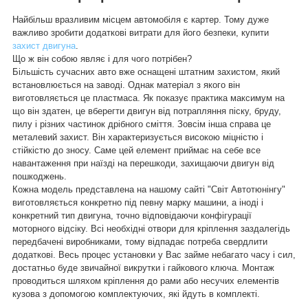
Найбільш вразливим місцем автомобіля є картер. Тому дуже
важливо зробити додаткові витрати для його безпеки, купити
захист двигуна
.
Що ж він собою являє і для чого потрібен?
Більшість сучасних авто вже оснащені штатним захистом, який
встановлюється на заводі. Однак матеріал з якого він
виготовляється це пластмаса. Як показує практика максимум на
що він здатен, це вберегти двигун від потрапляння піску, бруду,
пилу і різних частинок дрібного сміття. Зовсім інша справа це
металевий захист. Він характеризується високою міцністю і
стійкістю до зносу. Саме цей елемент приймає на себе все
навантаження при наїзді на перешкоди, захищаючи двигун від
пошкоджень.
Кожна модель представлена на нашому сайті "Світ Автотюнінгу"
виготовляється конкретно під певну марку машини, а іноді і
конкретний тип двигуна, точно відповідаючи конфігурації
моторного відсіку. Всі необхідні отвори для кріплення заздалегідь
передбачені виробниками, тому відпадає потреба свердлити
додаткові. Весь процес установки у Вас займе небагато часу і сил,
достатньо буде звичайної викрутки і гайкового ключа. Монтаж
проводиться шляхом кріплення до рами або несучих елементів
кузова з допомогою комплектуючих, які йдуть в комплекті.