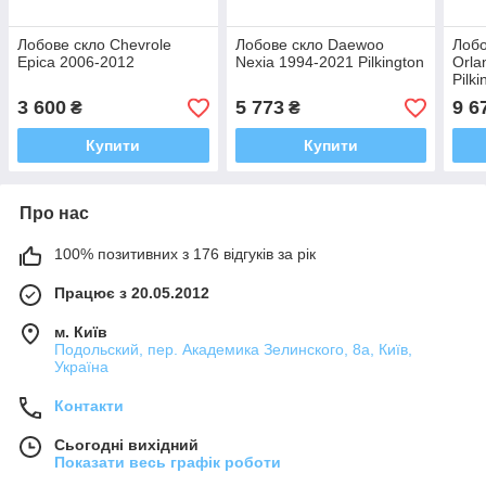
Лобове скло Chevrole
Лобове скло Daewoo
Лобо
Epica 2006-2012
Nexia 1994-2021 Pilkington
Orla
Pilki
3 600
5 773
9 6
₴
₴
Купити
Купити
Про нас
100% позитивних з 176 відгуків за рік
Працює з 20.05.2012
м. Київ
Подольский, пер. Академика Зелинского, 8а, Київ,
Україна
Контакти
Сьогодні вихідний
Показати весь графік роботи