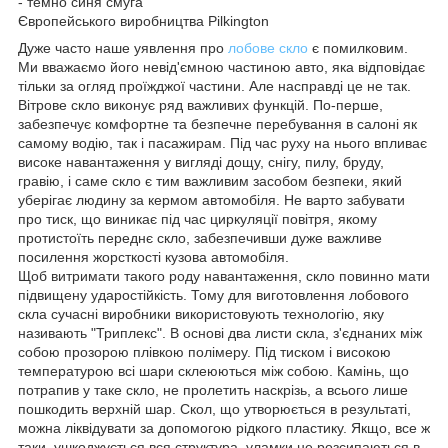
- темно синя смуга
Європейського виробництва Pilkington
Дуже часто наше уявлення про
лобове скло
є помилковим.
Ми вважаємо його невід'ємною частиною авто, яка відповідає
тільки за огляд проїжджої частини. Але насправді це не так.
Вітрове скло виконує ряд важливих функцій. По-перше,
забезпечує комфортне та безпечне перебування в салоні як
самому водію, так і пасажирам. Під час руху на нього впливає
високе навантаження у вигляді дощу, снігу, пилу, бруду,
гравію, і саме скло є тим важливим засобом безпеки, який
уберігає людину за кермом автомобіля. Не варто забувати
про тиск, що виникає під час циркуляції повітря, якому
протистоїть переднє скло, забезпечивши дуже важливе
посилення жорсткості кузова автомобіля.
Щоб витримати такого роду навантаження, скло повинно мати
підвищену ударостійкість. Тому для виготовлення лобового
скла сучасні виробники використовують технологію, яку
називають "Триплекс". В основі два листи скла, з'єднаних між
собою прозорою плівкою полімеру. Під тиском і високою
температурою всі шари склеюються між собою. Камінь, що
потрапив у таке скло, не пролетить наскрізь, а всього лише
пошкодить верхній шар. Скол, що утворюється в результаті,
можна ліквідувати за допомогою рідкого пластику. Якщо, все ж
таки, ушкоджується вся структура, уламки не розсипаються в