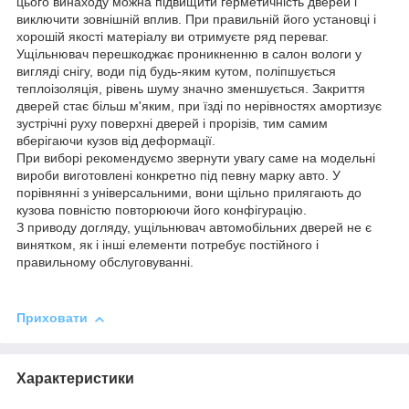
цього винаходу можна підвищити герметичність дверей і
виключити зовнішній вплив. При правильній його установці і
хорошій якості матеріалу ви отримуєте ряд переваг.
Ущільнювач перешкоджає проникненню в салон вологи у
вигляді снігу, води під будь-яким кутом, поліпшується
теплоізоляція, рівень шуму значно зменшується. Закриття
дверей стає більш м'яким, при їзді по нерівностях амортизує
зустрічні руху поверхні дверей і прорізів, тим самим
вберігаючи кузов від деформації.
При виборі рекомендуємо звернути увагу саме на модельні
вироби виготовлені конкретно під певну марку авто. У
порівнянні з універсальними, вони щільно прилягають до
кузова повністю повторюючи його конфігурацію.
З приводу догляду, ущільнювач автомобільних дверей не є
винятком, як і інші елементи потребує постійного і
правильному обслуговуванні.
Приховати
Характеристики