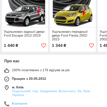
Ущільнювач задньої двері
Ущільнювач передньої
Ущіл
Ford Escape 2012-2019
двері Ford Fiesta 2002-
Ford
2023
2002
1 440
1 344
1 4
₴
₴
Про нас
100% позитивних з 176 відгуків за рік
Працює з 20.05.2012
м. Київ
Подольский, пер. Академика Зелинского, 8а, Київ,
Україна
Контакти