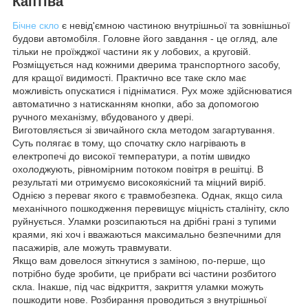
Каптіва
Бічне скло
є невід'ємною частиною внутрішньої та зовнішньої
будови автомобіля. Головне його завдання - це огляд, але
тільки не проїжджої частини як у лобових, а круговій.
Розміщується над кожними дверима транспортного засобу,
для кращої видимості. Практично все таке скло має
можливість опускатися і підніматися. Рух може здійснюватися
автоматично з натисканням кнопки, або за допомогою
ручного механізму, вбудованого у двері.
Виготовляється зі звичайного скла методом загартування.
Суть полягає в тому, що спочатку скло нагрівають в
електропечі до високої температури, а потім швидко
охолоджують, рівномірним потоком повітря в решітці. В
результаті ми отримуємо високоякісний та міцний виріб.
Однією з переваг якого є травмобезпека. Однак, якщо сила
механічного пошкодження перевищує міцність сталініту, скло
руйнується. Уламки розсипаються на дрібні грані з тупими
краями, які хоч і вважаються максимально безпечними для
пасажирів, але можуть травмувати.
Якщо вам довелося зіткнутися з заміною, по-перше, що
потрібно буде зробити, це прибрати всі частини розбитого
скла. Інакше, під час відкриття, закриття уламки можуть
пошкодити нове. Розбирання проводиться з внутрішньої