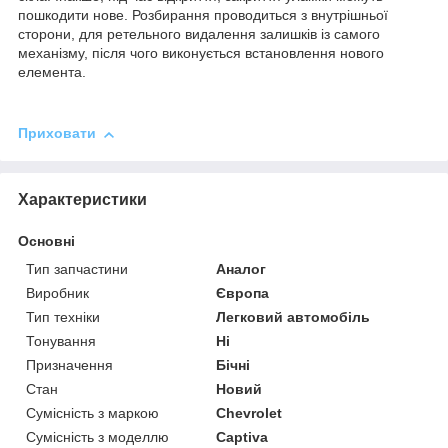
пошкодити нове. Розбирання проводиться з внутрішньої
сторони, для ретельного видалення залишків із самого
механізму, після чого виконується встановлення нового
елемента.
Приховати
Характеристики
Основні
Тип запчастини
Аналог
Виробник
Європа
Тип техніки
Легковий автомобіль
Тонування
Ні
Призначення
Бічні
Стан
Новий
Сумісність з маркою
Chevrolet
Сумісність з моделлю
Captiva