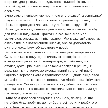
сторони, для ретельного видалення залишків із самого
механізму, після чого виконується встановлення нового
елемента.
Бічне скло є невід'ємною частиною внутрішньої та зовнішньої
будови автомобіля. Головне його завдання - це огляд, але
тільки не проїжджої частини як у лобових, а круговій.
Розміщується над кожними дверима транспортного засобу,
для кращої видимості. Практично все таке скло має
можливість опускатися і підніматися. Рух може здійснюватися
автоматично з натисканням кнопки, або за допомогою
ручного механізму, вбудованого у двері.
Виготовляється зі звичайного скла методом загартування.
Суть полягає в тому, що спочатку скло нагрівають в
електропечі до високої температури, а потім швидко
охолоджують, рівномірним потоком повітря в решітці. В
результаті ми отримуємо високоякісний та міцний виріб.
Однією з переваг якого є травмобезпека. Однак, якщо сила
механічного пошкодження перевищує міцність сталініту, скло
руйнується. Уламки розсипаються на дрібні грані з тупими
краями, які хоч і вважаються максимально безпечними для
пасажирів, але можуть травмувати.
Якщо вам довелося зіткнутися з заміною, по-перше, що
потрібно буде зробити, це прибрати всі частини розбитого
скла. Інакше, під час відкриття, закриття уламки можуть