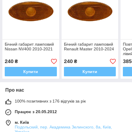
Бічний габарит ламповий
Бічний габарит ламповий
Повт
Nissan NV400 2010-2021
Renault Master 2010-2024
Opel
ліви
240
240
385
₴
₴
Купити
Купити
Про нас
100% позитивних з 176 відгуків за рік
Працює з 20.05.2012
м. Київ
Подольский, пер. Академика Зелинского, 8а, Київ,
Україна