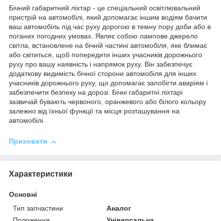
Бічний габаритний ліхтар - це спеціальний освітлювальний
пристрій на автомобілі, який допомагає іншим водіям бачити
ваш автомобіль під час руху дорогою в темну пору доби або в
поганих погодних умовах. Являє собою лампове джерело
світла, встановлене на бічній частині автомобіля, яке блимає
або світиться, щоб попередити інших учасників дорожнього
руху про вашу наявність і напрямок руху. Він забезпечує
додаткову видимість бічної сторони автомобіля для інших
учасників дорожнього руху, що допомагає запобігти аваріям і
забезпечити безпеку на дорозі. Бічні габаритні ліхтарі
зазвичай бувають червоного, оранжевого або білого кольору
залежно від їхньої функції та місця розташування на
автомобілі.
Приховати
Характеристики
Основні
Тип запчастини
Аналог
Положення
Універсальна