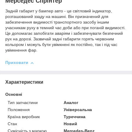
Мерседес Спрінтер
Задній габарит у бампер авто - це світловий індикатор,
розташований ззаду на машині. Він призначений для
забезпечення видимості транспортного засобу іншим
учасникам руху в темний час доби або при поганій видимості.
Це допомагає запобігати аваріям і забезпечувати безпечний
рух на дорозі. Зазвичай задні габарити горять червоним
кольором і можуть бути увімкнені як постійно, так і під час
увімкнення фар.
Приховати
Характеристики
Основні
Тип запчастини
Аналог
Положення
Універсальна
Країна виробник
Туреччина
Стан
Новий
Сумісність з маркою
Mercedes-Benz