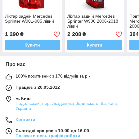
Ліхтар задній Mercedes
Ліхтар задній Mercedes
Повт
Sprinter W901-905 лівий
Sprinter W906 2006-2018
Merc
лівий
2006
1 290
2 208
384
₴
₴
Купити
Купити
Про нас
100% позитивних з 176 відгуків за рік
Працює з 20.05.2012
м. Київ
Подольский, пер. Академика Зелинского, 8а, Київ,
Україна
Контакти
Сьогодні працює з 10:00 до 16:00
Показати весь графік роботи