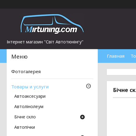
Інтернет магазин "Світ Автотюнінгу"
Главная
То
Фотогалерея
Товары и услуги
Бічне ск
Автоаксесуари
Автолінолеум
Бічне скло
Автопічки