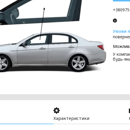
+380975
поверне
У компан
будь-як
Характеристики