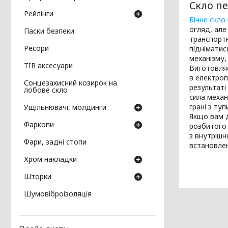
Скло пе
Рейлінги
Бічне скло
огляд, але
Паски безпеки
транспортн
Ресори
підніматис
механізму,
TIR аксесуари
Виготовляє
в електроп
Сонцезахисний козирок на
результаті
лобове скло
сила механ
грані з ту
Ущільнювачі, молдинги
Якщо вам д
Фаркопи
розбитого 
з внутрішн
Фари, задні стопи
встановле
Хром накладки
Шторки
Шумовіброізоляція