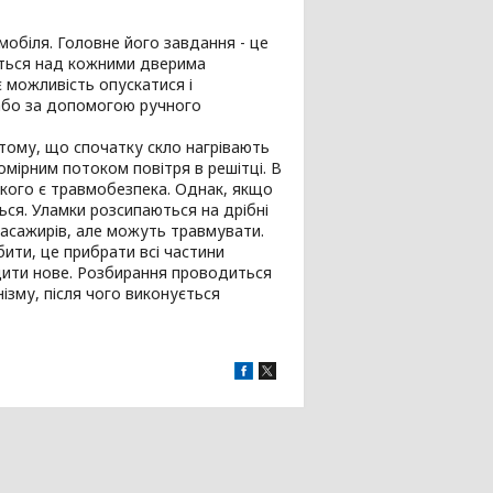
обіля. Головне його завдання - це
ується над кожними дверима
 можливість опускатися і
 або за допомогою ручного
 тому, що спочатку скло нагрівають
мірним потоком повітря в решітці. В
 якого є травмобезпека. Однак, якщо
ься. Уламки розсипаються на дрібні
пасажирів, але можуть травмувати.
ити, це прибрати всі частини
одити нове. Розбирання проводиться
ізму, після чого виконується