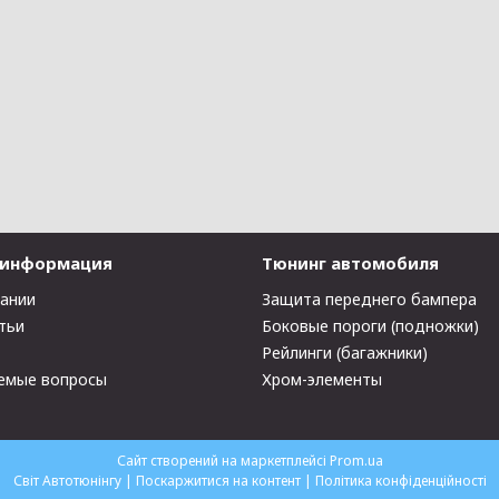
 информация
Тюнинг автомобиля
пании
Защита переднего бампера
тьи
Боковые пороги (подножки)
Рейлинги (багажники)
емые вопросы
Хром-элементы
Сайт створений на маркетплейсі
Prom.ua
Світ Автотюнінгу |
Поскаржитися на контент
|
Політика конфіденційності