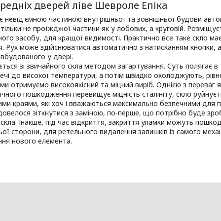
редніх дверей ліве Шевроле Епіка
є невід'ємною частиною внутрішньої та зовнішньої будови автом
 тільки не проїжджої частини як у лобових, а круговій. Розміщ
ого засобу, для кращої видимості. Практично все таке скло має
я. Рух може здійснюватися автоматично з натисканням кнопки,
 вбудованого у двері.
ться зі звичайного скла методом загартування. Суть полягає в
ечі до високої температури, а потім швидко охолоджують, рівно
 ми отримуємо високоякісний та міцний виріб. Однією з переваг
ічного пошкодження перевищує міцність сталініту, скло руйнуєт
пими краями, які хоч і вважаються максимально безпечними для 
овелося зіткнутися з заміною, по-перше, що потрібно буде зроб
скла. Інакше, під час відкриття, закриття уламки можуть пошк
ьої сторони, для ретельного видалення залишків із самого механ
ння нового елемента.