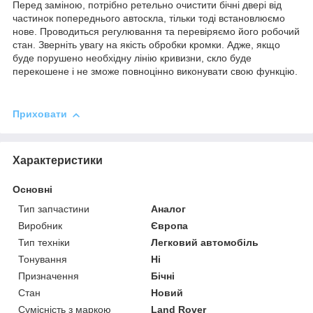
Перед заміною, потрібно ретельно очистити бічні двері від
частинок попереднього автоскла, тільки тоді встановлюємо
нове. Проводиться регулювання та перевіряємо його робочий
стан. Зверніть увагу на якість обробки кромки. Адже, якщо
буде порушено необхідну лінію кривизни, скло буде
перекошене і не зможе повноцінно виконувати свою функцію.
Приховати
Характеристики
Основні
Тип запчастини
Аналог
Виробник
Європа
Тип техніки
Легковий автомобіль
Тонування
Ні
Призначення
Бічні
Стан
Новий
Сумісність з маркою
Land Rover