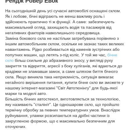
Рендж Ровер Евок
На сьогоднішній день усі сучасні автомобілі оснащені склом.
Як і лобове, бічні відіграють не менш важливу роль і
здійснюють практично ті ж функції. А саме: забезпечують
максимальний огляд, захищають водія та пасажирів від
негативних факторів навколишнього середовища.
Заміна бокового скла не настільки затребувана порівняно з
іншим автомобільним склом, оскільки не зазнає таких великих
навантажень. Рідко розбивається від каменів зустрічних або
попутних машин, що летять з-під коліс. У той же час,
бічне
скло
більш схильне до абразивного зносу, у вигляді руху
закриття та відкриття, агресії з боку хуліганів, які вдаються до
крадіжки не зламавши замок, а саме шляхом биття бічного
скла. Якщо виникла така неприємність, ситуація вимагає
негайного вирішення питання, купити бічне скло ви зможете у
нашому інтернет-магазині "Світ Автотюнінгу" для будь-якої
марки та моделі авто.
Більшість бічних автостекол, виготовляється за технологією,
яку називають "сталініт". Це одношарове скло, що пройшло
термічну обробку за певних температурних умов. Внаслідок
руйнування, уламки розсипаються на дрібні частини із
закругленою формою, що є максимально безпечним для
оточуючих.