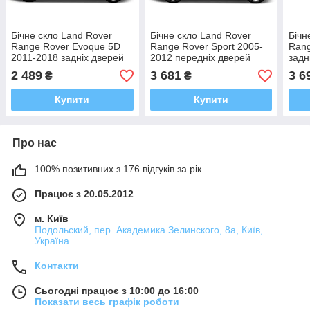
Бічне скло Land Rover
Бічне скло Land Rover
Бічн
Range Rover Evoque 5D
Range Rover Sport 2005-
Rang
2011-2018 задніх дверей
2012 передніх дверей
задн
праве
праве
2 489
3 681
3 6
₴
₴
Купити
Купити
Про нас
100% позитивних з 176 відгуків за рік
Працює з 20.05.2012
м. Київ
Подольский, пер. Академика Зелинского, 8а, Київ,
Україна
Контакти
Сьогодні працює з 10:00 до 16:00
Показати весь графік роботи