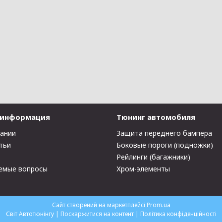
 информация
Тюнинг автомобиля
пании
Защита переднего бампера
тьи
Боковые пороги (подножки)
Рейлинги (багажники)
емые вопросы
Хром-элементы
Сайт створений на маркетплейсі
Prom.ua
Світ Автотюнінгу |
Поскаржитися на контент
|
Політика конфіденційності