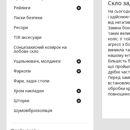
Скло за
Рейлінги
На сьогодн
і здійснюю
Паски безпеки
від негат
Ресори
Заміна бок
таких вели
TIR аксесуари
коліс. У то
агресії з 
Сонцезахисний козирок на
виникла та
лобове скло
нашому інт
Більшість 
Ущільнювачі, молдинги
що пройшло
Фаркопи
дрібні час
Перед замі
Фари, задні стопи
встановлює
обробки кр
Хром накладки
повноцінно
Шторки
Шумовіброізоляція