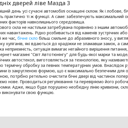
дніх дверей ліве Мазда 3
ішній день усі сучасні автомобілі оснащені склом. Як і лобове, б
ть практично ті ж функції. А саме: забезпечують максимальний 
ивних факторів навколишнього середовища.
ового скла не настільки затребувана порівняно з іншим автомобі
ких навантажень. Рідко розбивається від каменів зустрічних аб
й же час,
бічне скло
більш схильне до абразивного зносу, у вигля
боку хуліганів, які вдаються до крадіжки не зламавши замок, а с
ка неприємність, ситуація вимагає негайного вирішення питання,
ернет-магазині "Світ Автотюнінгу" для будь-якої марки та модел
бічних автостекол, виготовляється за технологією, яку називают
 термічну обробку за певних температурних умов. Внаслідок р
тини із закругленою формою, що є максимально безпечним для 
ною, потрібно ретельно очистити бічні двері від частинок попер
мо нове. Проводиться регулювання та перевіряємо його робочий
омки. Адже, якщо буде порушено необхідну лінію кривизни, скл
 виконувати свою функцію.