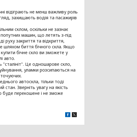
ічні відіграють не менш важливу роль
огляд, захищають водія та пасажирів
льним склом, оскільки не зазнає
о попутних машин, що летять з-під
ді руху закриття та відкриття,
аме шляхом биття бічного скла. Якщо
 купити бічне скло ви зможете у
і авто.
ь "сталініт". Це одношарове скло,
уйнування, уламки розсипаються на
оточуючих.
еднього автоскла, тільки тоді
 стан. Зверніть увагу на якість
о буде перекошене і не зможе