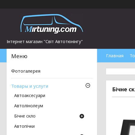
Інтернет магазин "Світ Автотюнінгу"
Главная
То
Фотогалерея
Товары и услуги
Бічне с
Автоаксесуари
Автолінолеум
Бічне скло
Автопічки