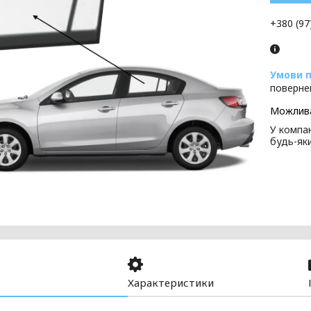
+380 (97
поверне
У компан
будь-як
Характеристики