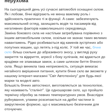
нерухома
На сьогоднішній день усі сучасні автомобілі оснащені склом.
Як і лобове, бічні відіграють не менш важливу роль і
здійснюють практично ті ж функції. А саме: забезпечують
максимальний огляд, захищають водія та пасажирів від
негативних факторів навколишнього середовища.
Заміна бокового скла не настільки затребувана порівняно з
іншим автомобільним склом, оскільки не зазнає таких великих
навантажень. Рідко розбивається від каменів зустрічних або
попутних машин, що летять з-під коліс. У той же час,
бічне
скло
більш схильне до абразивного зносу, у вигляді руху
закриття та відкриття, агресії з боку хуліганів, які вдаються до
крадіжки не зламавши замок, а саме шляхом биття бічного
скла. Якщо виникла така неприємність, ситуація вимагає
негайного вирішення питання, купити бічне скло ви зможете у
нашому інтернет-магазині "Світ Автотюнінгу" для будь-якої
марки та моделі авто.
Більшість бічних автостекол, виготовляється за технологією,
яку називають "сталініт". Це одношарове скло, що пройшло
термічну обробку за певних температурних умов. Внаслідок
руйнування, уламки розсипаються на дрібні частини із
закругленою формою, що є максимально безпечним для
оточуючих.