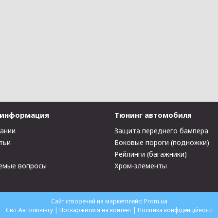
 информация
Тюнинг автомобиля
пании
Защита переднего бампера
тьи
Боковые пороги (подножки)
Рейлинги (багажники)
емые вопросы
Хром-элементы
Сайт створений на маркетплейсі
Prom.ua
Світ Автотюнінгу |
Поскаржитися на контент
|
Політика конфіденційності