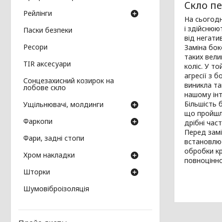
Скло пе
Рейлінги
На сьогодн
і здійснюю
Паски безпеки
від негат
Ресори
Заміна бок
таких вели
TIR аксесуари
коліс. У то
агресії з 
Сонцезахисний козирок на
виникла та
лобове скло
нашому інт
Більшість 
Ущільнювачі, молдинги
що пройшло
Фаркопи
дрібні час
Перед замі
Фари, задні стопи
встановлює
обробки кр
Хром накладки
повноцінно
Шторки
Шумовіброізоляція