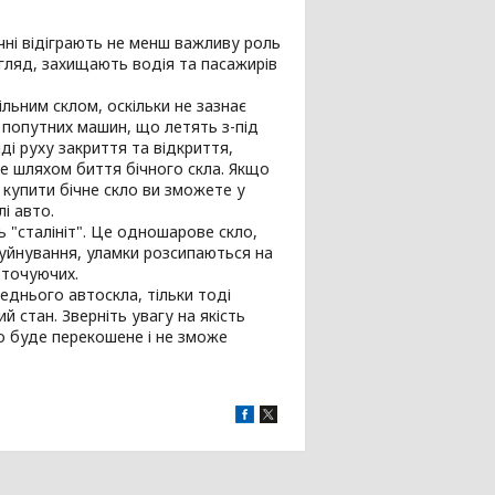
ічні відіграють не менш важливу роль
огляд, захищають водія та пасажирів
льним склом, оскільки не зазнає
о попутних машин, що летять з-під
ді руху закриття та відкриття,
аме шляхом биття бічного скла. Якщо
 купити бічне скло ви зможете у
і авто.
ь "сталініт". Це одношарове скло,
уйнування, уламки розсипаються на
оточуючих.
еднього автоскла, тільки тоді
 стан. Зверніть увагу на якість
о буде перекошене і не зможе