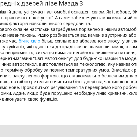
редніх дверей ліве Мазда 3
ішній день усі сучасні автомобілі оснащені склом. Як і лобове, б
ть практично ті ж функції. А саме: забезпечують максимальний 
ивних факторів навколишнього середовища.
ового скла не настільки затребувана порівняно з іншим автомобі
ких навантажень. Рідко розбивається від каменів зустрічних аб
й же час,
бічне скло
більш схильне до абразивного зносу, у вигля
боку хуліганів, які вдаються до крадіжки не зламавши замок, а с
ка неприємність, ситуація вимагає негайного вирішення питання,
ернет-магазині "Світ Автотюнінгу" для будь-якої марки та модел
бічних автостекол, виготовляється за технологією, яку називают
 термічну обробку за певних температурних умов. Внаслідок р
тини із закругленою формою, що є максимально безпечним для 
ною, потрібно ретельно очистити бічні двері від частинок попер
мо нове. Проводиться регулювання та перевіряємо його робочий
омки. Адже, якщо буде порушено необхідну лінію кривизни, скл
 виконувати свою функцію.