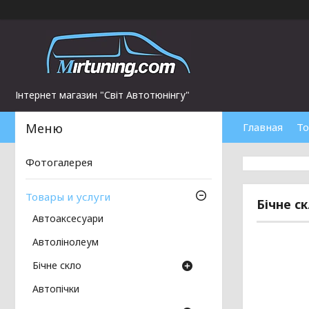
Інтернет магазин "Світ Автотюнінгу"
Главная
То
Фотогалерея
Товары и услуги
Бічне с
Автоаксесуари
Автолінолеум
Бічне скло
Автопічки