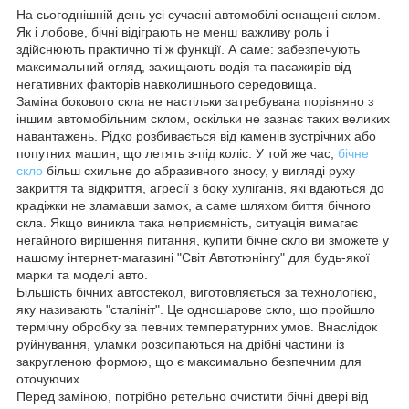
На сьогоднішній день усі сучасні автомобілі оснащені склом.
Як і лобове, бічні відіграють не менш важливу роль і
здійснюють практично ті ж функції. А саме: забезпечують
максимальний огляд, захищають водія та пасажирів від
негативних факторів навколишнього середовища.
Заміна бокового скла не настільки затребувана порівняно з
іншим автомобільним склом, оскільки не зазнає таких великих
навантажень. Рідко розбивається від каменів зустрічних або
попутних машин, що летять з-під коліс. У той же час,
бічне
скло
більш схильне до абразивного зносу, у вигляді руху
закриття та відкриття, агресії з боку хуліганів, які вдаються до
крадіжки не зламавши замок, а саме шляхом биття бічного
скла. Якщо виникла така неприємність, ситуація вимагає
негайного вирішення питання, купити бічне скло ви зможете у
нашому інтернет-магазині "Світ Автотюнінгу" для будь-якої
марки та моделі авто.
Більшість бічних автостекол, виготовляється за технологією,
яку називають "сталініт". Це одношарове скло, що пройшло
термічну обробку за певних температурних умов. Внаслідок
руйнування, уламки розсипаються на дрібні частини із
закругленою формою, що є максимально безпечним для
оточуючих.
Перед заміною, потрібно ретельно очистити бічні двері від