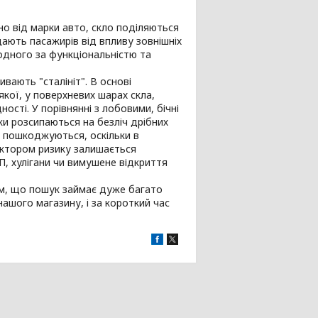
но від марки авто, скло поділяються
ищають пасажирів від впливу зовнішніх
одного за функціональністю та
вають "сталініт". В основі
кої, у поверхневих шарах скла,
сті. У порівнянні з лобовими, бічні
ки розсипаються на безліч дрібних
о пошкоджуються, оскільки в
актором ризику залишається
П, хулігани чи вимушене відкриття
тим, що пошук займає дуже багато
ашого магазину, і за короткий час