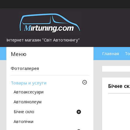
Інтернет магазин "Світ Автотюнінгу"
Главная
То
Фотогалерея
Товары и услуги
Бічне с
Автоаксесуари
Автолінолеум
Бічне скло
Автопічки