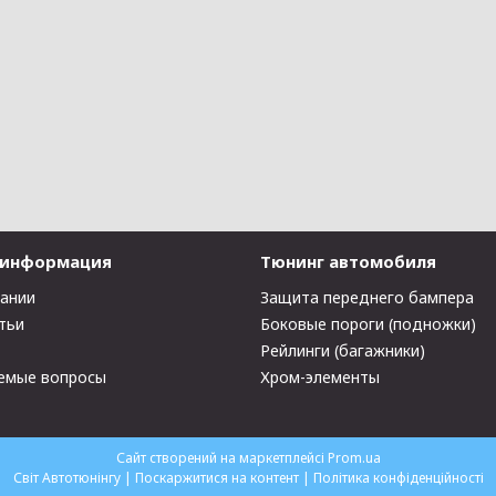
 информация
Тюнинг автомобиля
пании
Защита переднего бампера
тьи
Боковые пороги (подножки)
Рейлинги (багажники)
емые вопросы
Хром-элементы
Сайт створений на маркетплейсі
Prom.ua
Світ Автотюнінгу |
Поскаржитися на контент
|
Політика конфіденційності