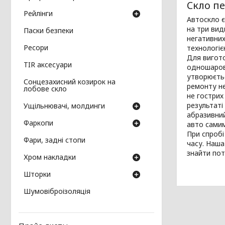
Скло пе
Рейлінги
Автоскло є
на три вид
Паски безпеки
негативних
Ресори
технологіє
Для вигото
TIR аксесуари
одношарове
утворюєтьс
Сонцезахисний козирок на
ремонту не
лобове скло
не гострих
результаті
Ущільнювачі, молдинги
абразивний
Фаркопи
авто сами
При спробі
Фари, задні стопи
часу. Наша
знайти пот
Хром накладки
Шторки
Шумовіброізоляція