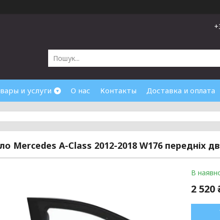
+
вары и услуги
О нас
Контакты
Доставка и оплата
кло Mercedes A-Class 2012-2018 W176 передніх д
В наявно
2 520 