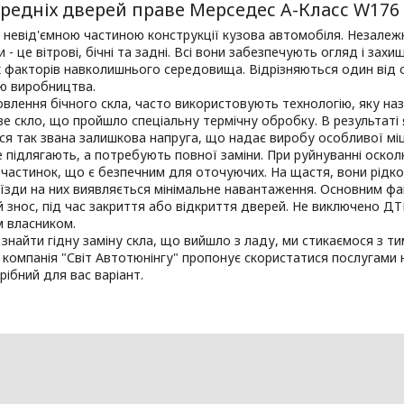
редніх дверей праве Мерседес А-Класс W176
 невід'ємною частиною конструкції кузова автомобіля. Незалеж
и - це вітрові, бічні та задні. Всі вони забезпечують огляд і зах
 факторів навколишнього середовища. Відрізняються один від 
ю виробництва.
влення бічного скла, часто використовують технологію, яку нази
 скло, що пройшло спеціальну термічну обробку. В результаті я
я так звана залишкова напруга, що надає виробу особливої міцно
 підлягають, а потребують повної заміни. При руйнуванні оскол
 частинок, що є безпечним для оточуючих. На щастя, вони рідк
 їзди на них виявляється мінімальне навантаження. Основним ф
 знос, під час закриття або відкриття дверей. Не виключено ДТ
м власником.
 знайти гідну заміну скла, що вийшло з ладу, ми стикаємося з 
 компанія "Світ Автотюнінгу" пропонує скористатися послугами н
рібний для вас варіант.