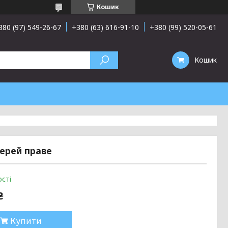
Кошик
380 (97) 549-26-67
+380 (63) 616-91-10
+380 (99) 520-05-61
Кошик
верей праве
сті
₴
Купити