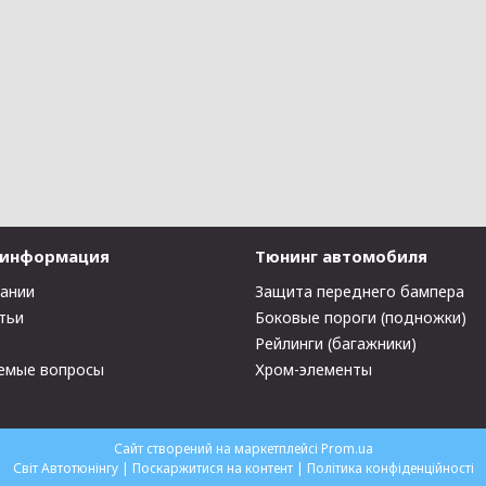
 информация
Тюнинг автомобиля
пании
Защита переднего бампера
тьи
Боковые пороги (подножки)
Рейлинги (багажники)
емые вопросы
Хром-элементы
Сайт створений на маркетплейсі
Prom.ua
Світ Автотюнінгу |
Поскаржитися на контент
|
Політика конфіденційності