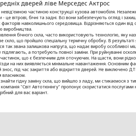
редніх дверей ліве Мерседес Актрос
 невід'ємною частиною конструкції кузова автомобіля. Незалеж
и - це вітрові, бічні та задні. Всі вони забезпечують огляд і зах
 факторів навколишнього середовища. Відрізняються один від 
ю виробництва.
влення бічного скла, часто використовують технологію, яку нази
 скло, що пройшло спеціальну термічну обробку. В результаті я
я так звана залишкова напруга, що надає виробу особливої міцно
 підлягають, а потребують повної заміни. При руйнуванні оскол
 частинок, що є безпечним для оточуючих. На щастя, вони рідк
 їзди на них виявляється мінімальне навантаження. Основним ф
 знос, під час закриття або відкриття дверей. Не виключено ДТ
м власником.
 знайти гідну заміну скла, що вийшло з ладу, ми стикаємося з 
 компанія "Світ Автотюнінгу" пропонує скористатися послугами н
рібний для вас варіант.