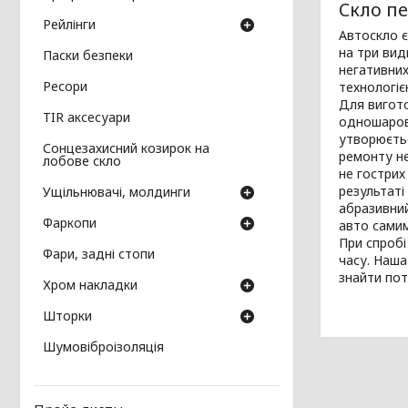
Скло пе
Рейлінги
Автоскло є
на три вид
Паски безпеки
негативних
Ресори
технологіє
Для вигото
TIR аксесуари
одношарове
утворюєтьс
Сонцезахисний козирок на
ремонту не
лобове скло
не гострих
результаті
Ущільнювачі, молдинги
абразивний
Фаркопи
авто сами
При спробі
Фари, задні стопи
часу. Наша
знайти пот
Хром накладки
Шторки
Шумовіброізоляція