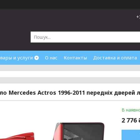
+
вары и услуги
О нас
Контакты
Доставка и оплата
кло Mercedes Actros 1996-2011 передніх дверей л
В наявно
2 776 