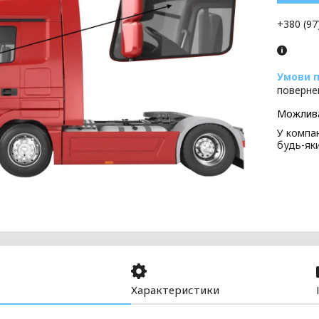
+380 (97
поверне
У компан
будь-як
Характеристики