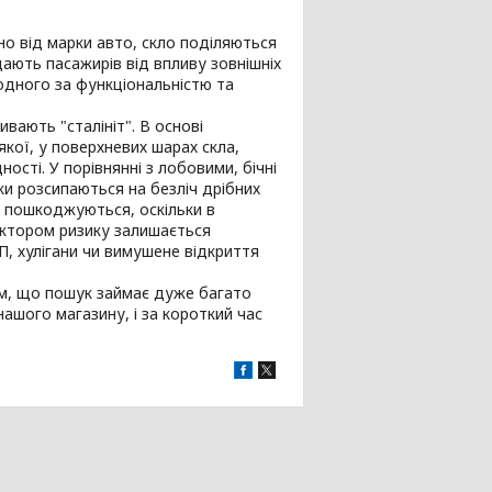
но від марки авто, скло поділяються
ищають пасажирів від впливу зовнішніх
одного за функціональністю та
вають "сталініт". В основі
кої, у поверхневих шарах скла,
сті. У порівнянні з лобовими, бічні
ки розсипаються на безліч дрібних
о пошкоджуються, оскільки в
актором ризику залишається
П, хулігани чи вимушене відкриття
тим, що пошук займає дуже багато
ашого магазину, і за короткий час