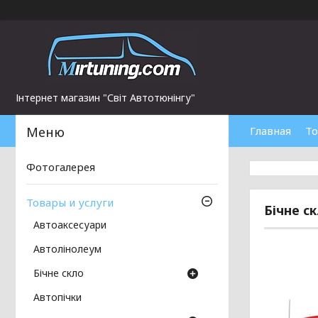
Інтернет магазин "Світ Автотюнінгу"
Главная
То
Фотогалерея
Товары и услуги
Бічне с
Автоаксесуари
Автолінолеум
Бічне скло
Автопічки