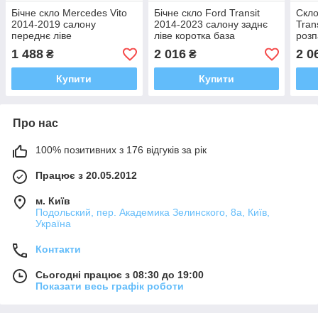
Бічне скло Mercedes Vito
Бічне скло Ford Transit
Скло
2014-2019 салону
2014-2023 салону заднє
Tran
переднє ліве
ліве коротка база
розп
1 488
2 016
2 0
₴
₴
Купити
Купити
Про нас
100% позитивних з 176 відгуків за рік
Працює з 20.05.2012
м. Київ
Подольский, пер. Академика Зелинского, 8а, Київ,
Україна
Контакти
Сьогодні працює з 08:30 до 19:00
Показати весь графік роботи