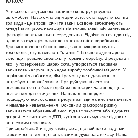
Класс
Автоскло є невід'ємною частиною конструкції кузова
автомобіля. Незалежно від марки авто, скло поділяються на
три види - це вітрові, бічні та задні. Всі вони забезпечують
огляд і захищають пасажирів від впливу зовнішніх негативних
факторів навколишнього середовища. Відрізняються один від
одного за функціональністю та технологією виробництва.
Для виготовлення бічного скла, часто використовують
технологію, яку називають "сталініт". В основі одношарове
скло, що пройшло спеціальну термічну обробку. В результаті
якої, у поверхневих шарах скла, утворюється так звана
залишкова напруга, що надає виробу особливої міцності. У
порівнянні з лобовими, бічні ремонту не підлягають, а
потребують повної заміни. При руйнуванні осколки
розсипаються на безліч дрібних не гострих частинок, що є
безпечним для оточуючих. На щастя, вони рідко
пошкоджуються, оскільки в результаті їзди на них виявляється
мінімальне навантаження. Основним фактором ризику
залишається абразивний знос, під час закриття або відкриття
дверей. Не виключено ДТП, хулігани чи вимушене відкриття
авто самим власником.
При спробі знайти гідну заміну скла, що вийшло з ладу, ми
стикаємося з тим, що пошук займає дуже багато часу. Наша