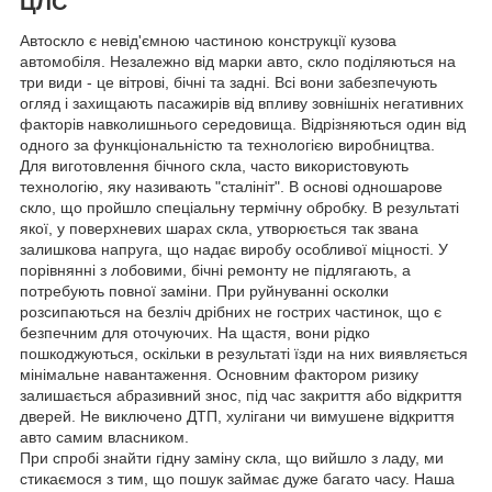
ЦЛС
Автоскло є невід'ємною частиною конструкції кузова
автомобіля. Незалежно від марки авто, скло поділяються на
три види - це вітрові, бічні та задні. Всі вони забезпечують
огляд і захищають пасажирів від впливу зовнішніх негативних
факторів навколишнього середовища. Відрізняються один від
одного за функціональністю та технологією виробництва.
Для виготовлення бічного скла, часто використовують
технологію, яку називають "сталініт". В основі одношарове
скло, що пройшло спеціальну термічну обробку. В результаті
якої, у поверхневих шарах скла, утворюється так звана
залишкова напруга, що надає виробу особливої міцності. У
порівнянні з лобовими, бічні ремонту не підлягають, а
потребують повної заміни. При руйнуванні осколки
розсипаються на безліч дрібних не гострих частинок, що є
безпечним для оточуючих. На щастя, вони рідко
пошкоджуються, оскільки в результаті їзди на них виявляється
мінімальне навантаження. Основним фактором ризику
залишається абразивний знос, під час закриття або відкриття
дверей. Не виключено ДТП, хулігани чи вимушене відкриття
авто самим власником.
При спробі знайти гідну заміну скла, що вийшло з ладу, ми
стикаємося з тим, що пошук займає дуже багато часу. Наша