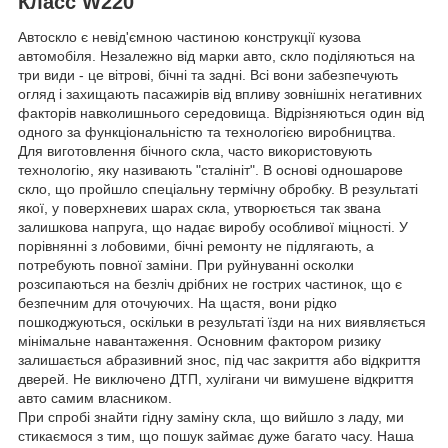
Класс W220
Автоскло є невід'ємною частиною конструкції кузова
автомобіля. Незалежно від марки авто, скло поділяються на
три види - це вітрові, бічні та задні. Всі вони забезпечують
огляд і захищають пасажирів від впливу зовнішніх негативних
факторів навколишнього середовища. Відрізняються один від
одного за функціональністю та технологією виробництва.
Для виготовлення бічного скла, часто використовують
технологію, яку називають "сталініт". В основі одношарове
скло, що пройшло спеціальну термічну обробку. В результаті
якої, у поверхневих шарах скла, утворюється так звана
залишкова напруга, що надає виробу особливої міцності. У
порівнянні з лобовими, бічні ремонту не підлягають, а
потребують повної заміни. При руйнуванні осколки
розсипаються на безліч дрібних не гострих частинок, що є
безпечним для оточуючих. На щастя, вони рідко
пошкоджуються, оскільки в результаті їзди на них виявляється
мінімальне навантаження. Основним фактором ризику
залишається абразивний знос, під час закриття або відкриття
дверей. Не виключено ДТП, хулігани чи вимушене відкриття
авто самим власником.
При спробі знайти гідну заміну скла, що вийшло з ладу, ми
стикаємося з тим, що пошук займає дуже багато часу. Наша