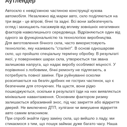
Аутлендер
Автоскло є невід'ємною частиною конструкції кузова
автомобіля. Незалежно від марки авто, скло поділяються на
три види - це вітрові, бічні та задні. Всі вони забезпечують
огляд і захищають пасажирів від впливу зовнішніх негативних
факторів навколишнього середовища. Відрізняються один від
одного за функціональністю та технологією виробництва.
Для виготовлення бічного скла, часто використовують
технологію, яку називають "сталініт". В основі одношарове
скло, що пройшло спеціальну термічну обробку. В результаті
якої, у поверхневих шарах скла, утворюється так звана
залишкова напруга, що надає виробу особливої міцності. У
порівнянні з лобовими, бічні ремонту не підлягають, а
потребують повної заміни. При руйнуванні осколки
розсипаються на безліч дрібних не гострих частинок, що є
безпечним для оточуючих. На щастя, вони рідко
пошкоджуються, оскільки в результаті їзди на них виявляється
мінімальне навантаження. Основним фактором ризику
залишається абразивний знос, під час закриття або відкриття
дверей. Не виключено ДТП, хулігани чи вимушене відкриття
авто самим власником.
При спробі знайти гідну заміну скла, що вийшло з ладу, ми
стикаємося з тим, що пошук займає дуже багато часу. Наша