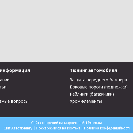
 информация
Тюнинг автомобиля
пании
Защита переднего бампера
тьи
Боковые пороги (подножки)
Рейлинги (багажники)
емые вопросы
Хром-элементы
Сайт створений на маркетплейсі
Prom.ua
Світ Автотюнінгу |
Поскаржитися на контент
|
Політика конфіденційності