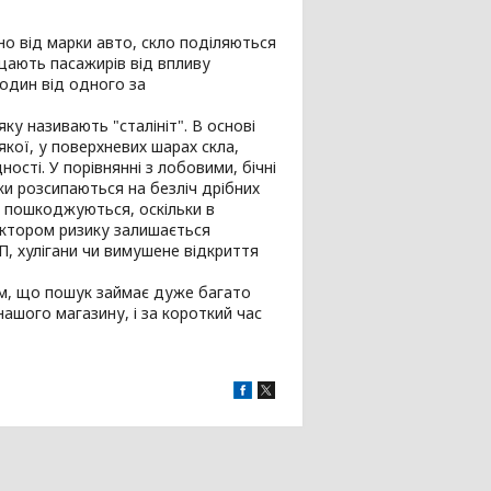
но від марки авто, скло поділяються
хищають пасажирів від впливу
один від одного за
ку називають "сталініт". В основі
кої, у поверхневих шарах скла,
сті. У порівнянні з лобовими, бічні
ки розсипаються на безліч дрібних
о пошкоджуються, оскільки в
актором ризику залишається
П, хулігани чи вимушене відкриття
тим, що пошук займає дуже багато
ашого магазину, і за короткий час