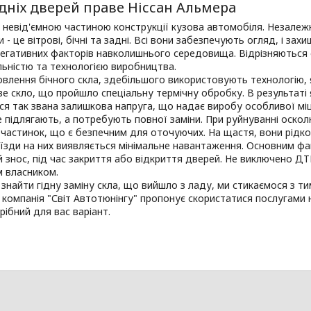
дніх дверей праве Ніссан Альмера
 невід'ємною частиною конструкції кузова автомобіля. Незалеж
и - це вітрові, бічні та задні. Всі вони забезпечують огляд, і за
негативних факторів навколишнього середовища. Відрізняються 
ьністю та технологією виробництва.
влення бічного скла, здебільшого використовують технологію, я
 скло, що пройшло спеціальну термічну обробку. В результаті я
я так звана залишкова напруга, що надає виробу особливої міцно
 підлягають, а потребують повної заміни. При руйнуванні оскол
 частинок, що є безпечним для оточуючих. На щастя, вони рідк
 їзди на них виявляється мінімальне навантаження. Основним ф
 знос, під час закриття або відкриття дверей. Не виключено ДТ
м власником.
 знайти гідну заміну скла, що вийшло з ладу, ми стикаємося з 
 компанія "Світ Автотюнінгу" пропонує скористатися послугами н
рібний для вас варіант.