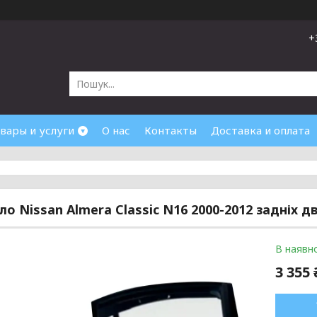
+
вары и услуги
О нас
Контакты
Доставка и оплата
кло Nissan Almera Classic N16 2000-2012 задніх д
В наявно
3 355 