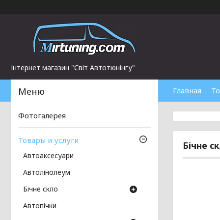
Інтернет магазин "Світ Автотюнінгу"
Главная
То
Фотогалерея
Товары и услуги
Бічне с
Автоаксесуари
Автолінолеум
Бічне скло
Автопічки