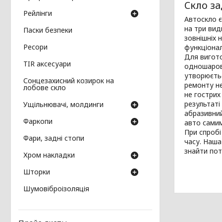
Скло за
Рейлінги
Автоскло є
на три вид
Паски безпеки
зовнішніх 
Ресори
функціонал
Для вигото
TIR аксесуари
одношарове
утворюєтьс
Сонцезахисний козирок на
ремонту не
лобове скло
не гострих
результаті
Ущільнювачі, молдинги
абразивний
Фаркопи
авто сами
При спробі
Фари, задні стопи
часу. Наша
знайти пот
Хром накладки
Шторки
Шумовіброізоляція