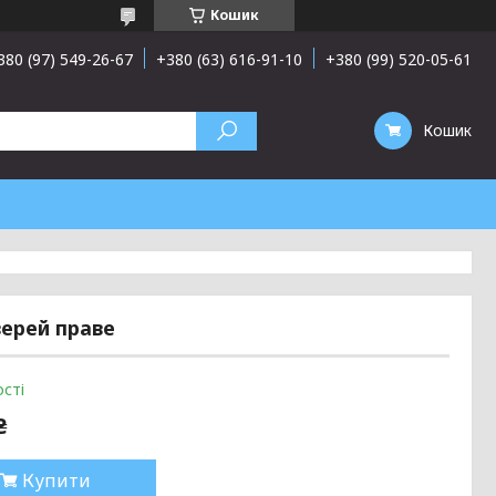
Кошик
380 (97) 549-26-67
+380 (63) 616-91-10
+380 (99) 520-05-61
Кошик
верей праве
сті
₴
Купити