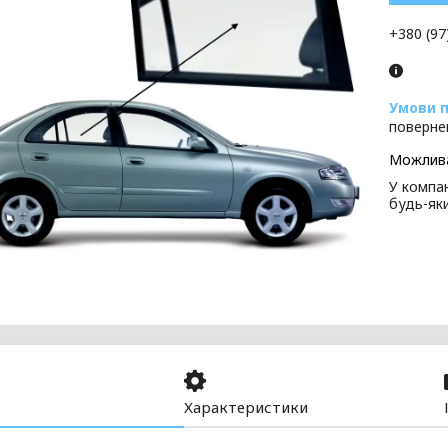
+380 (97
поверне
У компан
будь-як
Характеристики