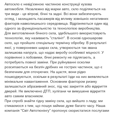
Автоскло є невід'ємною частиною конструкції кузова
автомобіля. Незалежно від марки авто, скло поділяються на
три види - це вітрові, бічні та задні. Всі вони забезпечують
огляд, і захищають пасажирів від впливу зовнішніх негативних
факторів навколишнього середовища. Відрізняються один від
одного за функціональністю та технологією виробництва.
Для виготовлення бічного скла, здебільшого використовують
технологію, яку називають "сталініт". В основі одношарове
скло, що пройшло спеціальну термічну обробку. В результаті
якої, у поверхневих шарах скла, утворюється так звана
залишкова напруга, що надає виробу особливої міцності. У
порівнянні з лобовими, бічні ремонту не підлягають, а
потребують повної заміни. При руйнуванні осколки
розсипаються на безліч дрібних не гострих частинок, що є
безпечним для оточуючих. На щастя, вони рідко
пошкоджуються, оскільки в результаті їзди на них виявляється
мінімальне навантаження. Основним фактором ризику
залишається абразивний знос, під час закриття або відкриття
дверей. Не виключено ДТП, хулігани чи вимушене відкриття
авто самим власником.
При спробі знайти гідну заміну скла, що вийшло з ладу, ми
стикаємося з тим, що пошук займає дуже багато часу. Наша
компанія "Світ Автотюнінгу" пропонує скористатися послугами