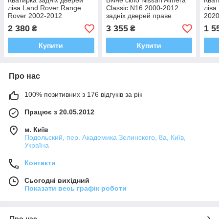
Кватирка задніх дверей
Бічне скло Nissan Almera
Кват
ліва Land Rover Range
Classic N16 2000-2012
ліва
Rover 2002-2012
задніх дверей праве
202
2 380
3 355
1 5
₴
₴
Купити
Купити
Про нас
100% позитивних з 176 відгуків за рік
Працює з 20.05.2012
м. Київ
Подольский, пер. Академика Зелинского, 8а, Київ,
Україна
Контакти
Сьогодні вихідний
Показати весь графік роботи
Про нас