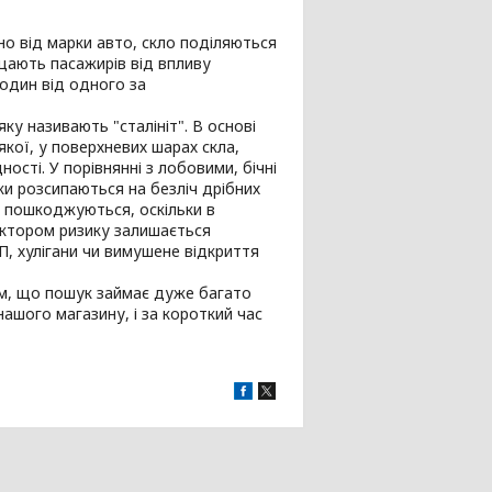
но від марки авто, скло поділяються
хищають пасажирів від впливу
один від одного за
ку називають "сталініт". В основі
кої, у поверхневих шарах скла,
сті. У порівнянні з лобовими, бічні
ки розсипаються на безліч дрібних
о пошкоджуються, оскільки в
актором ризику залишається
П, хулігани чи вимушене відкриття
тим, що пошук займає дуже багато
ашого магазину, і за короткий час