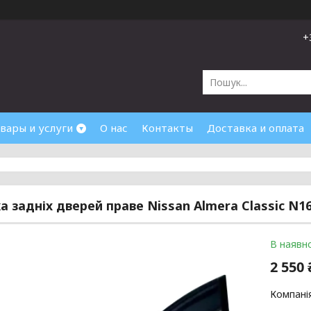
+
вары и услуги
О нас
Контакты
Доставка и оплата
а задніх дверей праве Nissan Almera Classic N16
В наявно
2 550 
Компані