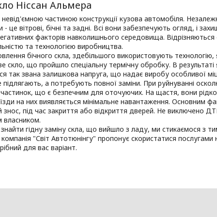
кло Ніссан Альмера
 невід'ємною частиною конструкції кузова автомобіля. Незалеж
и - це вітрові, бічні та задні. Всі вони забезпечують огляд, і за
негативних факторів навколишнього середовища. Відрізняються 
ьністю та технологією виробництва.
влення бічного скла, здебільшого використовують технологію, я
 скло, що пройшло спеціальну термічну обробку. В результаті я
я так звана залишкова напруга, що надає виробу особливої міцно
 підлягають, а потребують повної заміни. При руйнуванні оскол
 частинок, що є безпечним для оточуючих. На щастя, вони рідк
 їзди на них виявляється мінімальне навантаження. Основним ф
 знос, під час закриття або відкриття дверей. Не виключено ДТ
м власником.
 знайти гідну заміну скла, що вийшло з ладу, ми стикаємося з 
 компанія "Світ Автотюнінгу" пропонує скористатися послугами н
рібний для вас варіант.