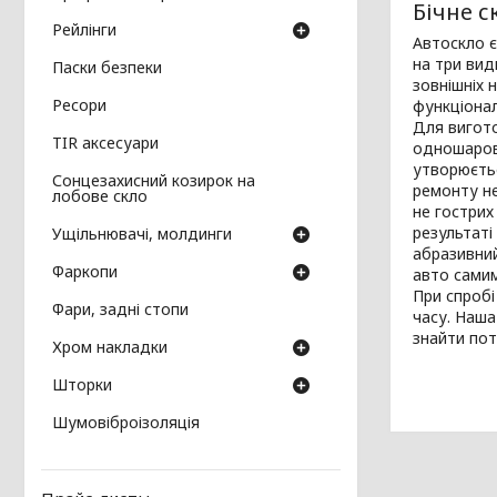
Бічне с
Рейлінги
Автоскло є
на три вид
Паски безпеки
зовнішніх 
Ресори
функціонал
Для вигото
TIR аксесуари
одношарове
утворюєтьс
Сонцезахисний козирок на
ремонту не
лобове скло
не гострих
результаті
Ущільнювачі, молдинги
абразивний
Фаркопи
авто сами
При спробі
Фари, задні стопи
часу. Наша
знайти пот
Хром накладки
Шторки
Шумовіброізоляція