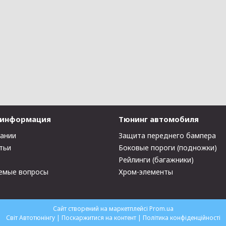
 информация
Тюнинг автомобиля
пании
Защита переднего бампера
тьи
Боковые пороги (подножки)
Рейлинги (багажники)
емые вопросы
Хром-элементы
Сайт створений на маркетплейсі
Prom.ua
Світ Автотюнінгу |
Поскаржитися на контент
|
Політика конфіденційності