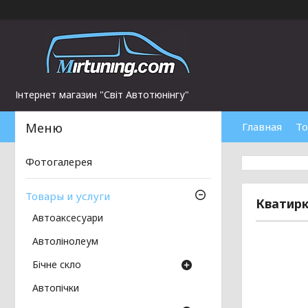
Інтернет магазин "Світ Автотюнінгу"
Главная
То
Фотогалерея
Товары и услуги
Кватирк
Автоаксесуари
Автолінолеум
Бічне скло
Автопічки