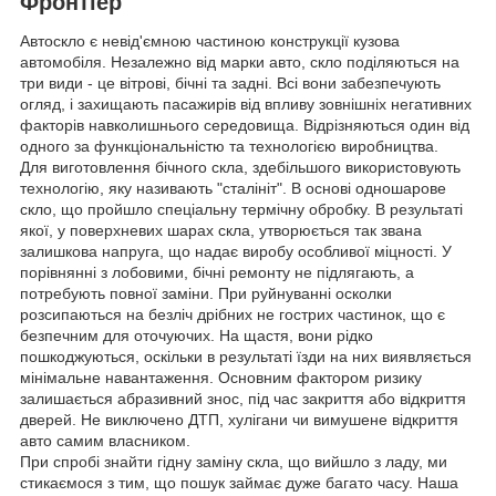
Фронтіер
Автоскло є невід'ємною частиною конструкції кузова
автомобіля. Незалежно від марки авто, скло поділяються на
три види - це вітрові, бічні та задні. Всі вони забезпечують
огляд, і захищають пасажирів від впливу зовнішніх негативних
факторів навколишнього середовища. Відрізняються один від
одного за функціональністю та технологією виробництва.
Для виготовлення бічного скла, здебільшого використовують
технологію, яку називають "сталініт". В основі одношарове
скло, що пройшло спеціальну термічну обробку. В результаті
якої, у поверхневих шарах скла, утворюється так звана
залишкова напруга, що надає виробу особливої міцності. У
порівнянні з лобовими, бічні ремонту не підлягають, а
потребують повної заміни. При руйнуванні осколки
розсипаються на безліч дрібних не гострих частинок, що є
безпечним для оточуючих. На щастя, вони рідко
пошкоджуються, оскільки в результаті їзди на них виявляється
мінімальне навантаження. Основним фактором ризику
залишається абразивний знос, під час закриття або відкриття
дверей. Не виключено ДТП, хулігани чи вимушене відкриття
авто самим власником.
При спробі знайти гідну заміну скла, що вийшло з ладу, ми
стикаємося з тим, що пошук займає дуже багато часу. Наша