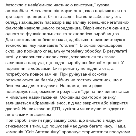
Автоскло є невід'ємною частиною конструкції кузова
автомобіля. Незалежно від марки авто, скло поділяються на
три види - це вітрові, бічні та задні. Всі вони забезпечують
огляд, і захищають пасажирів від впливу зовнішніх негативних
факторів навколишнього середовища. Відрізняються один від
одного за функціональністю та технологією виробництва.
Для виготовлення бічного скла, здебільшого використовують
технологію, яку називають "сталініт". В основі одношарове
скло, що пройшло спеціальну термічну обробку. В результаті
якої, у поверхневих шарах скла, утворюється так звана
залишкова напруга, що надає виробу особливої міцності. У
порівнянні з лобовими, бічні ремонту не підлягають, а
потребують повної заміни. При руйнуванні осколки
розсипаються на безліч дрібних не гострих частинок, що є
безпечним для оточуючих. На щастя, вони рідко
пошкоджуються, оскільки в результаті їзди на них виявляється
мінімальне навантаження. Основним фактором ризику
залишається абразивний знос, під час закриття або відкриття
дверей. Не виключено ДТП, хулігани чи вимушене відкриття
авто самим власником.
При спробі знайти гідну заміну скла, що вийшло з ладу, ми
стикаємося з тим, що пошук займає дуже багато часу. Наша
компанія "Світ Автотюнінгу" пропонує скористатися послугами