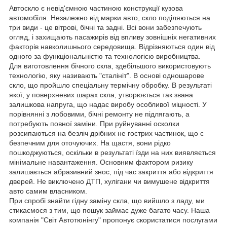
Автоскло є невід'ємною частиною конструкції кузова
автомобіля. Незалежно від марки авто, скло поділяються на
три види - це вітрові, бічні та задні. Всі вони забезпечують
огляд, і захищають пасажирів від впливу зовнішніх негативних
факторів навколишнього середовища. Відрізняються один від
одного за функціональністю та технологією виробництва.
Для виготовлення бічного скла, здебільшого використовують
технологію, яку називають "сталініт". В основі одношарове
скло, що пройшло спеціальну термічну обробку. В результаті
якої, у поверхневих шарах скла, утворюється так звана
залишкова напруга, що надає виробу особливої міцності. У
порівнянні з лобовими, бічні ремонту не підлягають, а
потребують повної заміни. При руйнуванні осколки
розсипаються на безліч дрібних не гострих частинок, що є
безпечним для оточуючих. На щастя, вони рідко
пошкоджуються, оскільки в результаті їзди на них виявляється
мінімальне навантаження. Основним фактором ризику
залишається абразивний знос, під час закриття або відкриття
дверей. Не виключено ДТП, хулігани чи вимушене відкриття
авто самим власником.
При спробі знайти гідну заміну скла, що вийшло з ладу, ми
стикаємося з тим, що пошук займає дуже багато часу. Наша
компанія "Світ Автотюнінгу" пропонує скористатися послугами