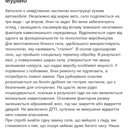
Мурано
Автоскло є невід'ємною частиною конструкції кузова
автомобіля. Незалежно від марки авто, скло поділяються на
три види - це вітрові, бічні та задні. Всі вони забезпечують
огляд, і захищають пасажирів від впливу зовнішніх негативних
факторів навколишнього середовища. Відрізняються один від
одного за функціональністю та технологією виробництва.
Для виготовлення бічного скла, здебільшого використовують
технологію, яку називають "сталініт". В основі одношарове
скло, що пройшло спеціальну термічну обробку. В результаті
якої, у поверхневих шарах скла, утворюється так звана
залишкова напруга, що надає виробу особливої міцності. У
порівнянні з лобовими, бічні ремонту не підлягають, а
потребують повної заміни. При руйнуванні осколки
розсипаються на безліч дрібних не гострих частинок, що є
безпечним для оточуючих. На щастя, вони рідко
пошкоджуються, оскільки в результаті їзди на них виявляється
мінімальне навантаження. Основним фактором ризику
залишається абразивний знос, під час закриття або відкриття
дверей. Не виключено ДТП, хулігани чи вимушене відкриття
авто самим власником.
При спробі знайти гідну заміну скла, що вийшло з ладу, ми
стикаємося з тим, що пошук займає дуже багато часу. Наша