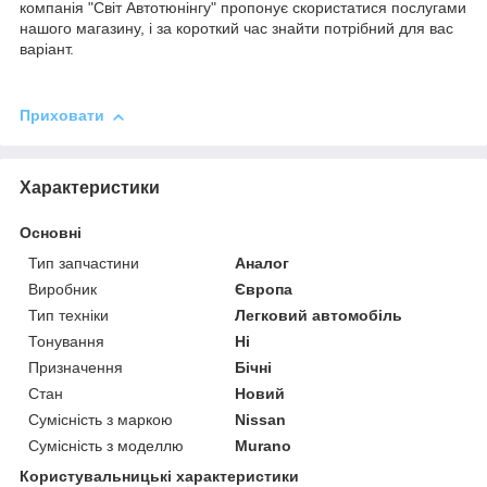
компанія "Світ Автотюнінгу" пропонує скористатися послугами
нашого магазину, і за короткий час знайти потрібний для вас
варіант.
Приховати
Характеристики
Основні
Тип запчастини
Аналог
Виробник
Європа
Тип техніки
Легковий автомобіль
Тонування
Ні
Призначення
Бічні
Стан
Новий
Сумісність з маркою
Nissan
Сумісність з моделлю
Murano
Користувальницькі характеристики