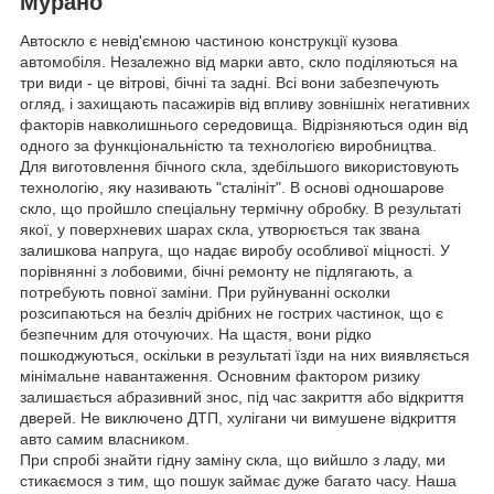
Мурано
Автоскло є невід'ємною частиною конструкції кузова
автомобіля. Незалежно від марки авто, скло поділяються на
три види - це вітрові, бічні та задні. Всі вони забезпечують
огляд, і захищають пасажирів від впливу зовнішніх негативних
факторів навколишнього середовища. Відрізняються один від
одного за функціональністю та технологією виробництва.
Для виготовлення бічного скла, здебільшого використовують
технологію, яку називають "сталініт". В основі одношарове
скло, що пройшло спеціальну термічну обробку. В результаті
якої, у поверхневих шарах скла, утворюється так звана
залишкова напруга, що надає виробу особливої міцності. У
порівнянні з лобовими, бічні ремонту не підлягають, а
потребують повної заміни. При руйнуванні осколки
розсипаються на безліч дрібних не гострих частинок, що є
безпечним для оточуючих. На щастя, вони рідко
пошкоджуються, оскільки в результаті їзди на них виявляється
мінімальне навантаження. Основним фактором ризику
залишається абразивний знос, під час закриття або відкриття
дверей. Не виключено ДТП, хулігани чи вимушене відкриття
авто самим власником.
При спробі знайти гідну заміну скла, що вийшло з ладу, ми
стикаємося з тим, що пошук займає дуже багато часу. Наша