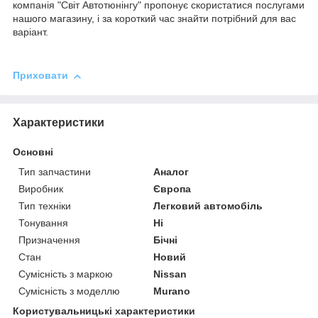
компанія "Світ Автотюнінгу" пропонує скористатися послугами
нашого магазину, і за короткий час знайти потрібний для вас
варіант.
Приховати
Характеристики
Основні
Тип запчастини
Аналог
Виробник
Європа
Тип техніки
Легковий автомобіль
Тонування
Ні
Призначення
Бічні
Стан
Новий
Сумісність з маркою
Nissan
Сумісність з моделлю
Murano
Користувальницькі характеристики